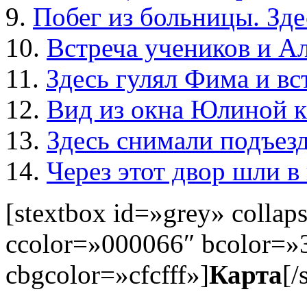
9.
Побег из больницы. Зде
10.
Встреча учеников и А
11.
Здесь гулял Фима и в
12.
Вид из окна Юлиной 
13.
Здесь снимали подъез
14.
Через этот двор шли 
[stextbox id=»grey» colla
ccolor=»000066″ bcolor=»
cbgcolor=»cfcfff»]
Карта
[/