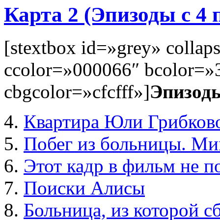
Карта 2 (Эпизоды с 4 п
[stextbox id=»grey» colla
ccolor=»000066″ bcolor=»
cbgcolor=»cfcfff»]
Эпизод
4.
Квартира Юли Грибков
5.
Побег из больницы. Ми
6.
Этот кадр в фильм не п
7.
Поиски Алисы
8.
Больница, из которой 