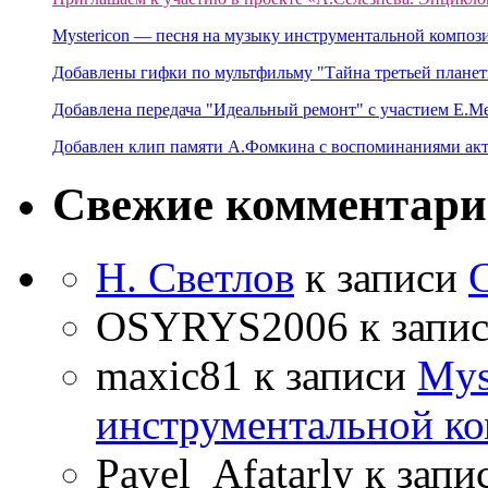
Mystericon — песня на музыку инструментальной композ
Добавлены гифки по мультфильму "Тайна третьей планет
Добавлена передача "Идеальный ремонт" с участием Е.М
Добавлен клип памяти А.Фомкина с воспоминаниями акт
Свежие комментар
Н. Светлов
к записи
OSYRYS2006
к запи
maxic81
к записи
Mys
инструментальной ко
Pavel_Afatarly
к запи