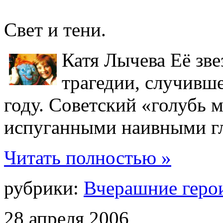
Свет и тени.
Катя Лычева Её зве
трагедии, случивш
году. Советский «голубь 
испуганными наивными гл
Читать полностью »
рубрики:
Вчерашние геро
28
апреля
2006