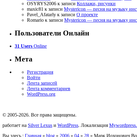
OSYRYS2006
к записи
Коллажи, рисунки
maxic81
к записи
Mystericon — песня на музыку ин
Pavel_Afatarly
к записи
О проекте
Romario
к записи
Mystericon — песня на музыку ин
Пользователи Онлайн
31 Users
Online
Мета
Регистрация
Войти
Лента записей
Лента комментариев
WordPress.org
© 2005-2026
. Все права защищены.
работает на
Silver Lexus
и
WordPress
. Локализация
Mywordpress.
Вы здесь :
Главная
»
blog
»
2006
»
04
»
28
» Марк Иохонович В