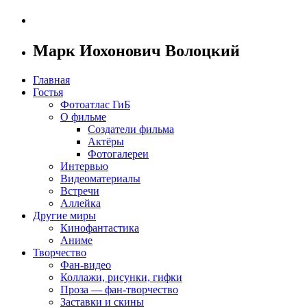
Марк Иохонович Волоцкий
Главная
Гостья
Фотоатлас ГиБ
О фильме
Создатели фильма
Актёры
Фотогалереи
Интервью
Видеоматериалы
Встречи
Аллейка
Другие миры
Кинофантастика
Аниме
Творчество
Фан-видео
Коллажи, рисунки, гифки
Проза — фан-творчество
Заставки и скины