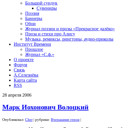
Большой сундук
Сувениры
Поэзия
Баннеры
Обои
Журнал поэзии и прозы «Прекрасное далёко»
Проза и стихи про Алису
Музыка, ремиксы, рингтоны, аудио-приколы
Институт Времени
Прошлое
Журнал «С.ф.»
О проекте
Форум
Связь
А.Селезнёва
Карта сайта
RSS
28
апреля
2006
Марк Иохонович Волоцкий
Опубликовал:
Cher
| рубрики:
Вчерашние герои
|