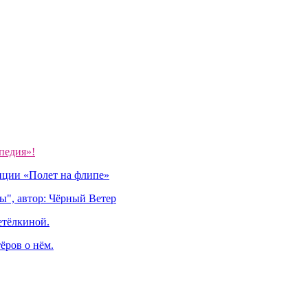
педия»!
иции «Полет на флипе»
ы", автор: Чёрный Ветер
етёлкиной.
ёров о нём.