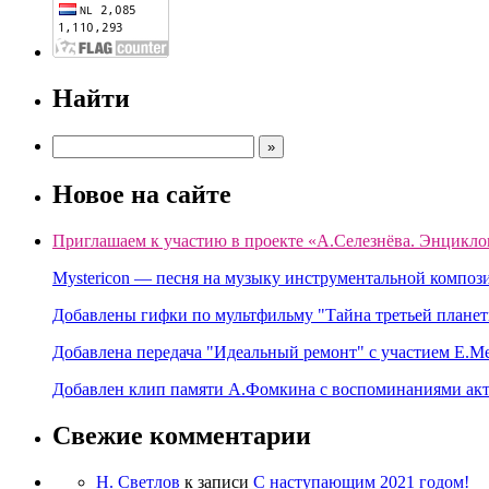
Найти
Новое на сайте
Приглашаем к участию в проекте «А.Селезнёва. Энцикло
Mystericon — песня на музыку инструментальной композ
Добавлены гифки по мультфильму "Тайна третьей планет
Добавлена передача "Идеальный ремонт" с участием Е.М
Добавлен клип памяти А.Фомкина с воспоминаниями акт
Свежие комментарии
Н. Светлов
к записи
C наступающим 2021 годом!