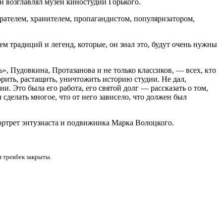
 возглавлял музей киностудии Горького.
телем, хранителем, пропагандистом, популяризатором,
м традиций и легенд, которые, он знал это, будут очень нужны
», Пудовкина, Протазанова и не только классиков, — всех, кто
орить, растащить, уничтожить историю студии. Не дал,
. Это была его работа, его святой долг — рассказать о том,
 сделать многое, что от него зависело, что должен был
ортрет энтузиаста и подвижника Марка Волоцкого.
и трекбек закрыты.