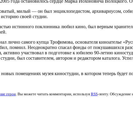
005 года остановилось сердце Марка Иохоновича Волоцкого. Он
атый, милый — он был энциклопедистом, архивариусом, собира
 историю своей студии.
трастью истинного поклонника любил кино, был верным хранителе
ей.
нал лично самого купца Трофимова, основателя киноателье «Русь
 любил, помнил. Неоднократно спасал фонды от покушавшихся раз
, активно участвовал в подготовке к юбилею 90-летию киностудии
 студии, был составителем, автором и редактором каталога. Успел
новых помещениях музея киностудии, в котором теперь будет п
ие герои
. Вы можете читать комментарии, используя
RSS
-ленту. Обсуждение 