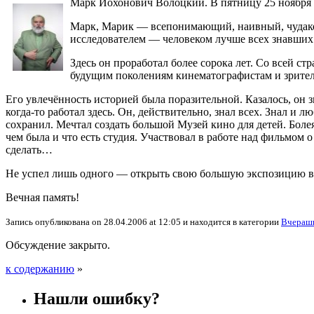
Марк Иохонович Волоцкий. В пятницу 25 ноября 2
Марк, Марик — всепонимающий, наивный, чудаков
исследователем — человеком лучше всех знавших
Здесь он проработал более сорока лет. Со всей с
будущим поколениям кинематографистам и зрител
Его увлечённость историей была поразительной. Казалось, он з
когда-то работал здесь. Он, действительно, знал всех. Знал и
сохранил. Мечтал создать большой Музей кино для детей. Болея
чем была и что есть студия. Участвовал в работе над фильмом о
сделать…
Не успел лишь одного — открыть свою большую экспозицию в 
Вечная память!
Запись опубликована on 28.04.2006 at 12:05 и находится в категории
Вчерашн
Обсуждение закрыто.
к содержанию
»
Нашли ошибку?