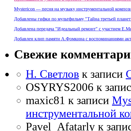
Mystericon — песня на музыку инструментальной композ
Добавлены гифки по мультфильму "Тайна третьей планет
Добавлена передача "Идеальный ремонт" с участием Е.М
Добавлен клип памяти А.Фомкина с воспоминаниями акт
Свежие комментар
Н. Светлов
к записи
OSYRYS2006
к запи
maxic81
к записи
Mys
инструментальной ко
Pavel_Afatarly
к запи