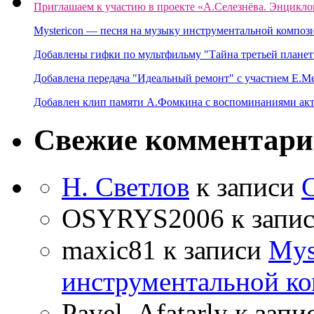
Приглашаем к участию в проекте «А.Селезнёва. Энцикло
Mystericon — песня на музыку инструментальной композ
Добавлены гифки по мультфильму "Тайна третьей планет
Добавлена передача "Идеальный ремонт" с участием Е.М
Добавлен клип памяти А.Фомкина с воспоминаниями акт
Свежие комментар
Н. Светлов
к записи
OSYRYS2006
к запи
maxic81
к записи
Mys
инструментальной ко
Pavel_Afatarly
к запи