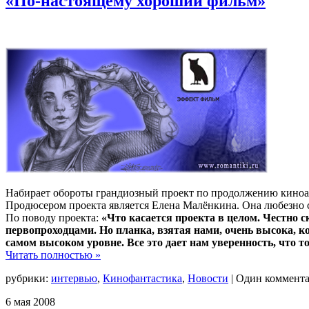
«По-настоящему хороший фильм»
Набирает обороты грандиозный проект по продолжению киноа
Продюсером проекта является Елена Малёнкина. Она любезно со
По поводу проекта:
«Что касается проекта в целом. Честно 
первопроходцами. Но планка, взятая нами, очень высока, 
самом высоком уровне. Все это дает нам уверенность, что т
Читать полностью »
рубрики:
интервью
,
Кинофантастика
,
Новости
|
Один коммент
6
мая
2008