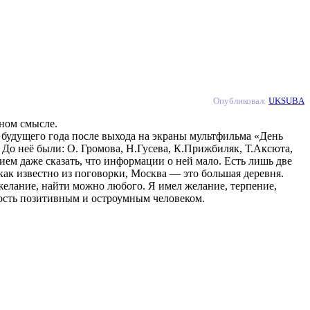
Опубликовал:
UKSUBA
ном смысле.
 будущего года после выхода на экраны мультфильма «День
 До неё были: О. Громова, Н.Гусева, К.Прижбиляк, Т.Аксюта,
ем даже сказать, что информации о ней мало. Есть лишь две
как известно из поговорки, Москва — это большая деревня.
желание, найти можно любого. Я имел желание, терпение,
кость позитивным и остроумным человеком.