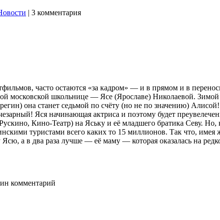
Новости
|
3 комментария
фильмов, часто остаются «за кадром» — и в прямом и в перенос
ной московской школьнице — Ясе (Ярославе) Николаевой. Зимой
егин) она станет седьмой по счёту (но не по значению) Алисой!
езарный! Яся начинающая актриса и поэтому будет преувелечени
ускино, Кино-Театр) на Яську и её младшего братика Севу. Но, 
скими туристами всего каких то 15 миллионов. Так что, имея 
Ясю, а в два раза лучше — её маму — которая оказалась на ред
ин комментарий