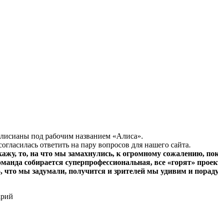
лисианы под рабочим названием «Алиса».
гласилась ответить на пару вопросов для нашего сайта.
скажу, то, на что мы замахнулись, к огромному сожалению, п
команда собирается суперпрофессиональная, все «горят» про
о, что мы задумали, получится и зрителей мы удивим и порад
арий