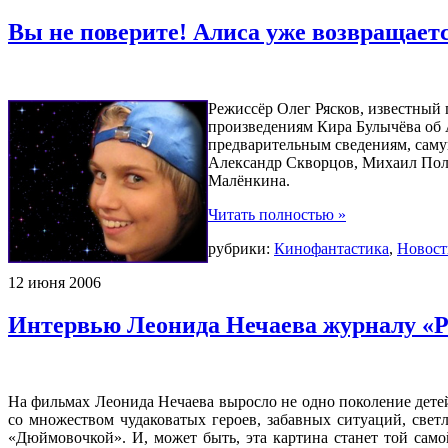
Вы не поверите! Алиса уже возвращает
Режиссёр Олег Рясков, известный 
произведениям Кира Булычёва об А
предварительным сведениям, самую
Александр Скворцов, Михаил Поли
Малёнкина.
Читать полностью »
рубрики:
Кинофантастика
,
Новост
12
июня
2006
Интервью Леонида Нечаева журналу «
На фильмах Леонида Нечаева выросло не одно поколение дет
со множеством чудаковатых героев, забавных ситуаций, све
«Дюймовочкой». И, может быть, эта картина станет той самой