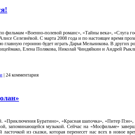
ся!
по фильмам «Военно-полевой романс», «Тайны века», «Слуга гос
лисе Селезнёвой. С марта 2008 года и по настоящее время прохо
 главную героиню будет играть Дарья Мельникова. В других рол
цеймако, Елена Полякова, Николай Чиндяйкин и Андрей Рыкли
и
|
24 комментария
Ролан»
ей. «Приключения Буратино», «Красная шапочка», «Питер Пэн»
тлой, запоминающейся музыкой. Сейчас на «Мосфильме» завер
 ласточкой из сказки, которая перенесет нас всех в новое вр