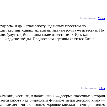
Опубликовал:
ViSor
ударев» и др., начал работу над новым проектом по
дит кастинг, однако актёры на главные роли уже известны. По
ях будут задействованы такие известные актёры, как
н и другие звёзды. Продюсером картины является Елена
Опубликовал:
Cher
, «Рыжий, честный, влюбленный» — добрые сказочные истории
шается работа над очередным фильмом мэтра детского кино —
емя, где дети читают только хорошие книжки и смотрят только