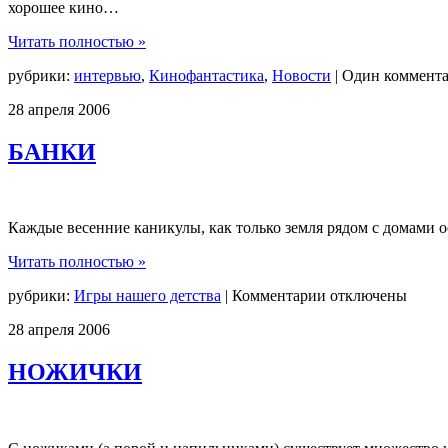
хорошее кино…
Читать полностью »
рубрики:
интервью
,
Кинофантастика
,
Новости
|
Один коммент
28
апреля
2006
БАНКИ
Каждые весенние каникулы, как только земля рядом с домами ос
Читать полностью »
к
рубрики:
Игры нашего детства
|
Комментарии
отключены
записи
28
апреля
2006
БАНКИ
НОЖИЧКИ