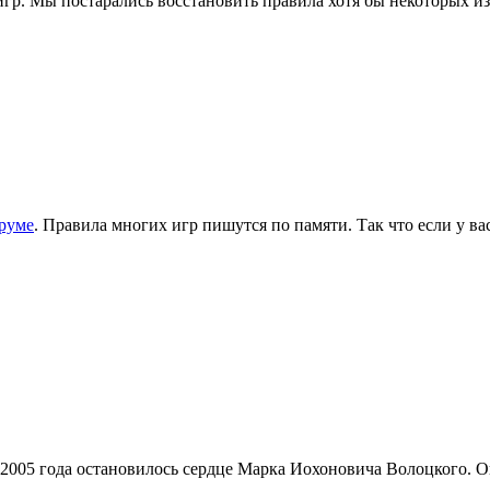
гр. Мы постарались восстановить правила хотя бы некоторых из
руме
. Правила многих игр пишутся по памяти. Так что если у в
005 года остановилось сердце Марка Иохоновича Волоцкого. Он