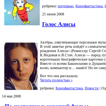
рубрики:
интервью
,
Кинофантастика
,
21
июня
2008
Голос Алисы
Актёры, озвучивающие персонажи мульт
В этой заметке речь пойдёт о симпатич
рождения Алисы» (Режиссер: Сергей Сер
К.Яндовая и Я.Стач. Алисы — народ луч
коротенькие биографические карточки (Р
Вместе со всеми Бакинскими и Душанбин
волю, компьютер и… нашёл! Но не саму 
Вот что она рассказала:
Читать полностью »
рубрики:
Кинофантастика
,
Новости
|
Од
14
мая
2008