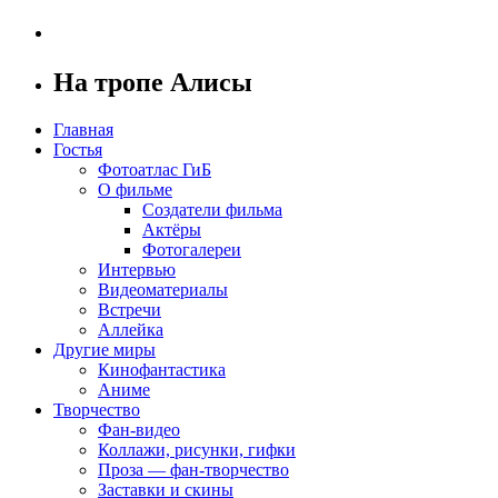
На тропе Алисы
Главная
Гостья
Фотоатлас ГиБ
О фильме
Создатели фильма
Актёры
Фотогалереи
Интервью
Видеоматериалы
Встречи
Аллейка
Другие миры
Кинофантастика
Аниме
Творчество
Фан-видео
Коллажи, рисунки, гифки
Проза — фан-творчество
Заставки и скины