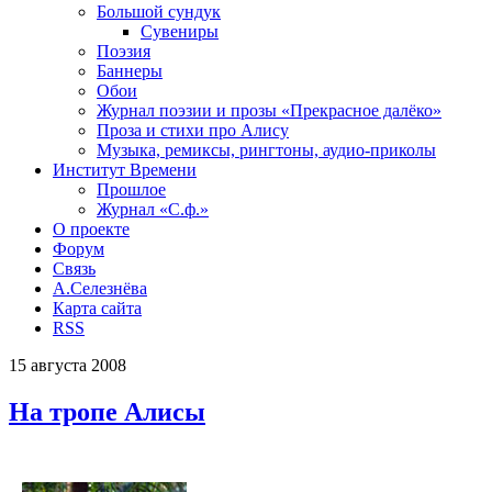
Большой сундук
Сувениры
Поэзия
Баннеры
Обои
Журнал поэзии и прозы «Прекрасное далёко»
Проза и стихи про Алису
Музыка, ремиксы, рингтоны, аудио-приколы
Институт Времени
Прошлое
Журнал «С.ф.»
О проекте
Форум
Связь
А.Селезнёва
Карта сайта
RSS
15
августа
2008
На тропе Алисы