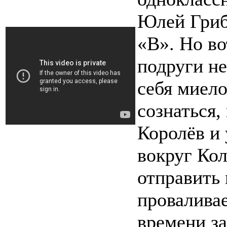
Юлей Гриб
«В». Но во
подруги не
себя миел
сознаться,
Королёв и 
вокруг Ко
отправить
проваливае
времени за