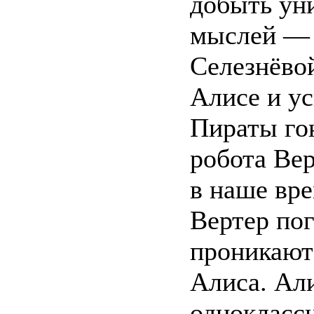
добыть ун
мыслей — 
Селезнёво
Алисе и ус
Пираты го
робота Вер
в наше вре
Вертер пог
проникают
Алиса. Али
однокласс