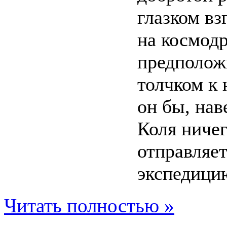
глазком вз
на космод
предположи
толчком к
он бы, нав
Коля ничег
отправляет
экспедиц
Читать полностью »