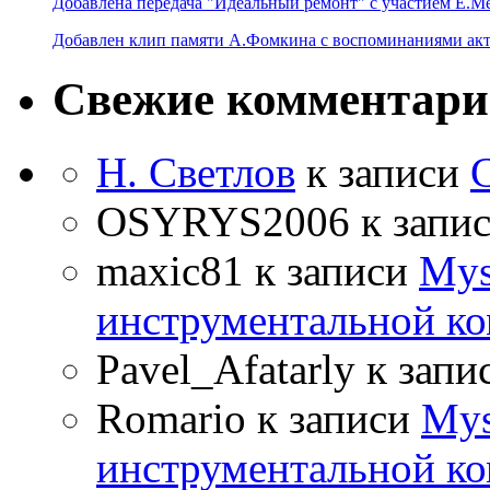
Добавлена передача "Идеальный ремонт" с участием Е.М
Добавлен клип памяти А.Фомкина с воспоминаниями акт
Свежие комментар
Н. Светлов
к записи
OSYRYS2006
к запи
maxic81
к записи
Mys
инструментальной ко
Pavel_Afatarly
к запи
Romario
к записи
Mys
инструментальной ко