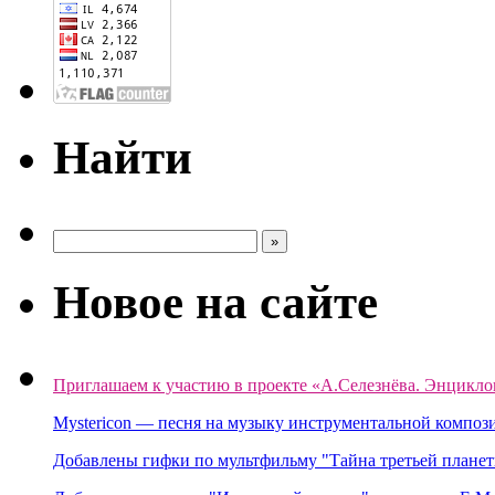
Найти
Новое на сайте
Приглашаем к участию в проекте «А.Селезнёва. Энцикло
Mystericon — песня на музыку инструментальной композ
Добавлены гифки по мультфильму "Тайна третьей планет