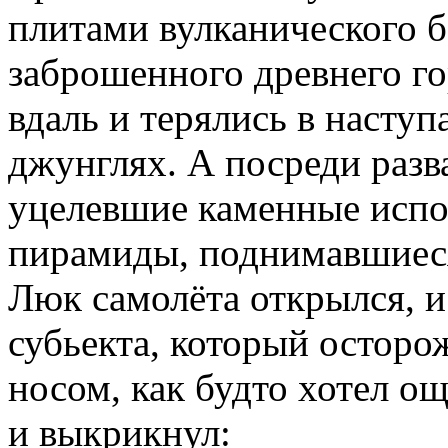
плитами вулканического б
заброшенного древнего г
вдаль и терялись в наст
джунглях. А посреди разв
уцелевшие каменные исп
пирамиды, поднимавшиеся,
Люк самолёта открылся, и
субьекта, который осторо
носом, как будто хотел о
и выкрикнул: