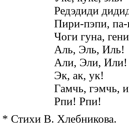
Редэдиди диди
Пири-пэпи, па-
Чоги гуна, гени
Аль, Эль, Иль!
Али, Эли, Или!
Эк, ак, ук!
Гамчь, гэмчь, и
Рпи! Рпи!
* Стихи В. Хлебникова.