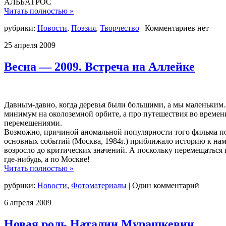
АЛЬБАТРОС
Читать полностью »
рубрики:
Новости
,
Поэзия
,
Творчество
|
Комментариев нет
25
апреля
2009
Весна — 2009. Встреча на Аллейке
Давным-давно, когда деревья были большими, а мы маленьким…
минимум на околоземной орбите, а про путешествия во време
перемещениями.
Возможно, причиной аномальной популярности того фильма пос
основных событий (Москва, 1984г.) приближало историю к нам,
возросло до критических значений. А поскольку перемещаться во
где-нибудь, а по Москве!
Читать полностью »
рубрики:
Новости
,
Фотоматериалы
|
Один комментарий
6
апреля
2009
Новая роль Наталии Мурашкевич