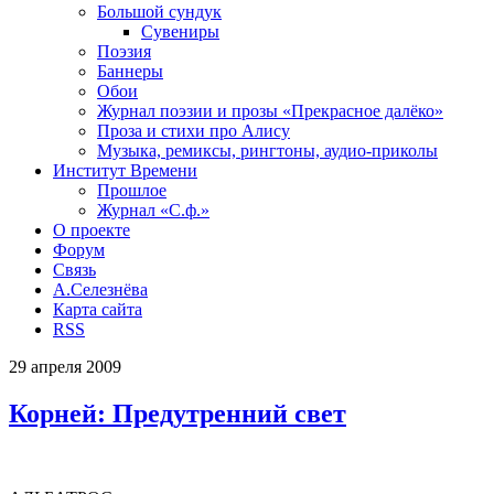
Большой сундук
Сувениры
Поэзия
Баннеры
Обои
Журнал поэзии и прозы «Прекрасное далёко»
Проза и стихи про Алису
Музыка, ремиксы, рингтоны, аудио-приколы
Институт Времени
Прошлое
Журнал «С.ф.»
О проекте
Форум
Связь
А.Селезнёва
Карта сайта
RSS
29
апреля
2009
Корней: Предутренний свет