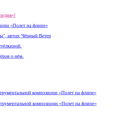
педия»!
иции «Полет на флипе»
ы", автор: Чёрный Ветер
етёлкиной.
ёров о нём.
струментальной композиции «Полет на флипе»
струментальной композиции «Полет на флипе»