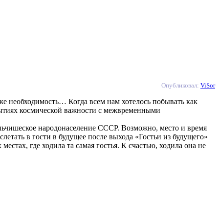
Опубликовал:
ViSor
аже необходимость… Когда всем нам хотелось побывать как
бытиях космической важности с межвременными
альчишеское народонаселение СССР. Возможно, место и время
летать в гости в будущее после выхода «Гостьи из будущего»
местах, где ходила та самая гостья. К счастью, ходила она не