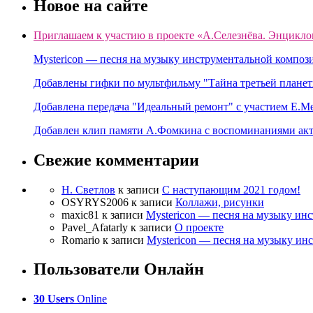
Новое на сайте
Приглашаем к участию в проекте «А.Селезнёва. Энцикло
Mystericon — песня на музыку инструментальной композ
Добавлены гифки по мультфильму "Тайна третьей планет
Добавлена передача "Идеальный ремонт" с участием Е.М
Добавлен клип памяти А.Фомкина с воспоминаниями акт
Свежие комментарии
Н. Светлов
к записи
C наступающим 2021 годом!
OSYRYS2006
к записи
Коллажи, рисунки
maxic81
к записи
Mystericon — песня на музыку ин
Pavel_Afatarly
к записи
О проекте
Romario
к записи
Mystericon — песня на музыку ин
Пользователи Онлайн
30 Users
Online