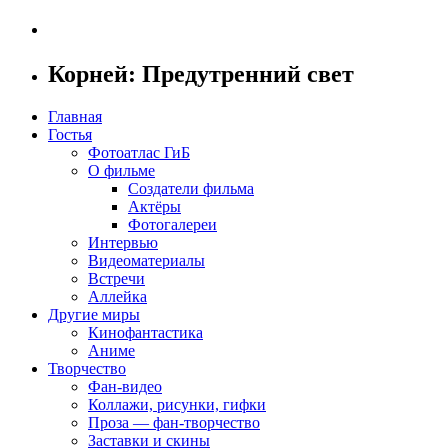
Корней: Предутренний свет
Главная
Гостья
Фотоатлас ГиБ
О фильме
Создатели фильма
Актёры
Фотогалереи
Интервью
Видеоматериалы
Встречи
Аллейка
Другие миры
Кинофантастика
Аниме
Творчество
Фан-видео
Коллажи, рисунки, гифки
Проза — фан-творчество
Заставки и скины