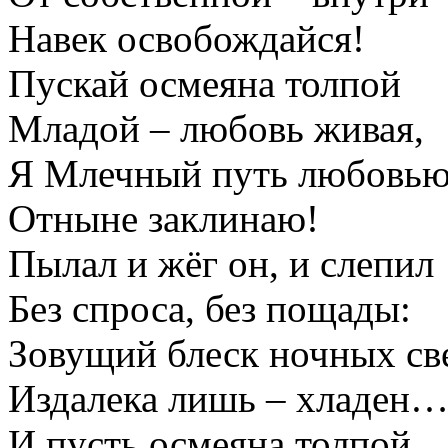
Навек освобождайся!
Пускай осмеяна толпой
Младой – любовь живая,
Я Млечный путь любовью
Отныне заклинаю!
Пылал и жёг он, и слепил
Без спроса, без пощады:
Зовущий блеск ночных св
Издалека лишь – хладен
И пусть осмеяна толпой