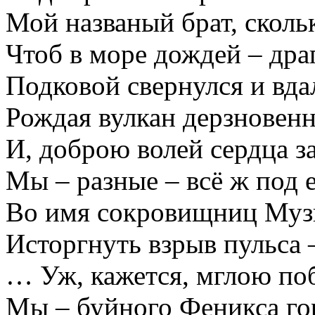
Мой названый брат, сколь
Чтоб в море дождей – дра
Подковой свернулся и вда
Рождая вулкан дерзновен
И, доброю волей сердца з
Мы – разные – всё ж под
Во имя сокровищниц Му
Исторгнуть взрыв пульса 
… Уж, кажется, мглою по
Мы – буйного Феникса г