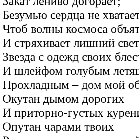
Закат лениво догорает;
Безумью сердца не хватает
Чтоб волны космоса объ
И стряхивает лишний све
Звезда с одежд своих бле
И шлейфом голубым лет
Прохладным – дом мой об
Окутан дымом дорогих
И приторно-густых курен
Опутан чарами твоих