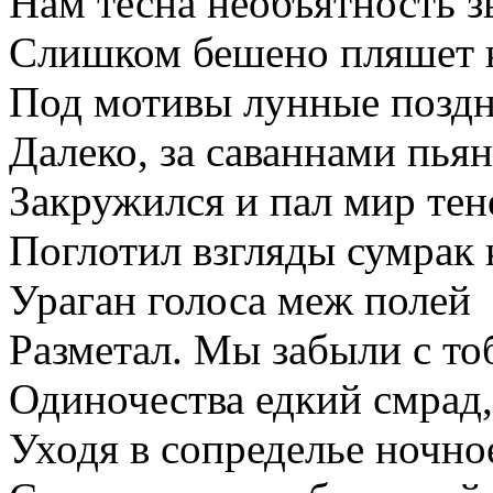
Нам тесна необъятность з
Слишком бешено пляшет 
Под мотивы лунные поздн
Далеко, за саваннами пья
Закружился и пал мир тен
Поглотил взгляды сумрак
Ураган голоса меж полей
Разметал. Мы забыли с т
Одиночества едкий смрад,
Уходя в сопределье ночно