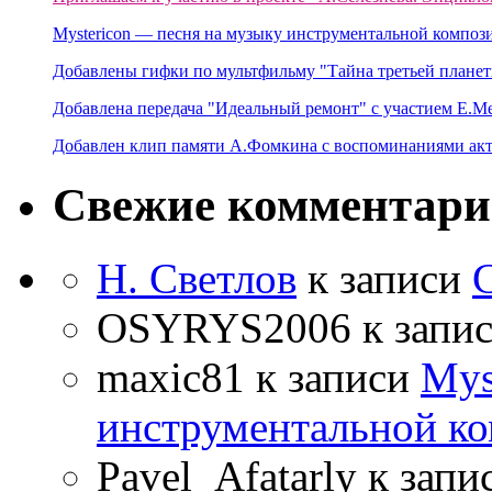
Mystericon — песня на музыку инструментальной композ
Добавлены гифки по мультфильму "Тайна третьей планет
Добавлена передача "Идеальный ремонт" с участием Е.М
Добавлен клип памяти А.Фомкина с воспоминаниями акт
Свежие комментар
Н. Светлов
к записи
OSYRYS2006
к запи
maxic81
к записи
Mys
инструментальной ко
Pavel_Afatarly
к запи