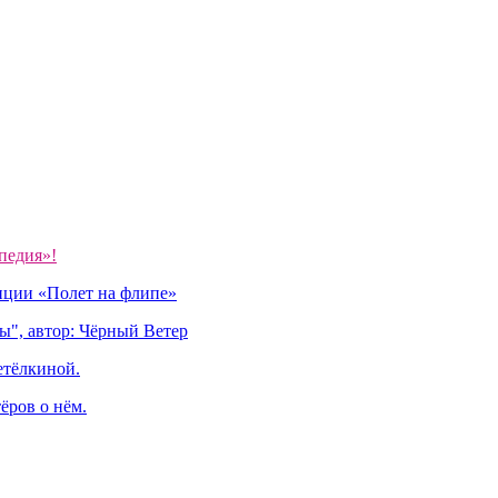
педия»!
иции «Полет на флипе»
ы", автор: Чёрный Ветер
етёлкиной.
ёров о нём.