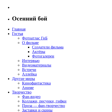
Осенний бой
Главная
Гостья
Фотоатлас ГиБ
О фильме
Создатели фильма
Актёры
Фотогалереи
Интервью
Видеоматериалы
Встречи
Аллейка
Другие миры
Кинофантастика
Аниме
Творчество
Фан-видео
Коллажи, рисунки, гифки
Проза — фан-творчество
Заставки и скины