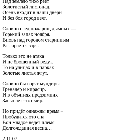
Над землёю тихо реет
Золотистый листопад.
Осень входит в наши двери
И без боя город взят.
Словно след пожарищ дымных —
Горький запах ноября.
Вновь над городом старинным
Разгорается заря.
Только это не атака
И не брошенный редут.
То на улицах и в парках
Золотые листья жгут.
Словно бы горят мундиры
Гренадёр и кирасир.
И в объятиях предзимних
Засыпает этот мир.
Но придёт однажды время –
Пробудится ото сна.
Вон младое ведёт племя
Долгожданная весна…
2.11.07