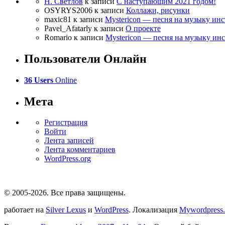
Н. Светлов
к записи
C наступающим 2021 годом!
OSYRYS2006
к записи
Коллажи, рисунки
maxic81
к записи
Mystericon — песня на музыку ин
Pavel_Afatarly
к записи
О проекте
Romario
к записи
Mystericon — песня на музыку ин
Пользователи Онлайн
36 Users
Online
Мета
Регистрация
Войти
Лента записей
Лента комментариев
WordPress.org
© 2005-2026
. Все права защищены.
работает на
Silver Lexus
и
WordPress
. Локализация
Mywordpress.