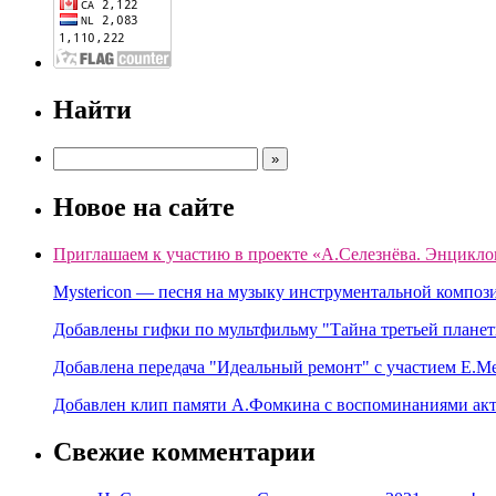
Найти
Новое на сайте
Приглашаем к участию в проекте «А.Селезнёва. Энцикло
Mystericon — песня на музыку инструментальной композ
Добавлены гифки по мультфильму "Тайна третьей планет
Добавлена передача "Идеальный ремонт" с участием Е.М
Добавлен клип памяти А.Фомкина с воспоминаниями акт
Свежие комментарии