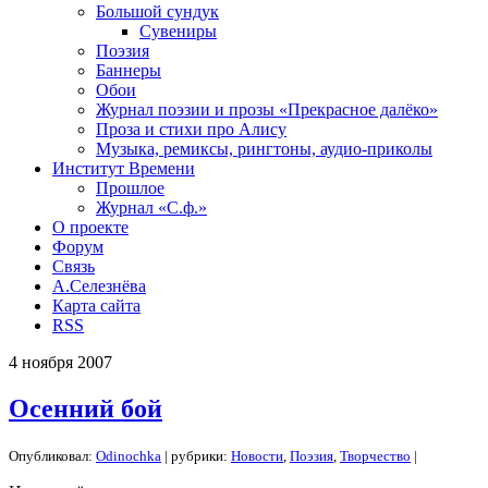
Большой сундук
Сувениры
Поэзия
Баннеры
Обои
Журнал поэзии и прозы «Прекрасное далёко»
Проза и стихи про Алису
Музыка, ремиксы, рингтоны, аудио-приколы
Институт Времени
Прошлое
Журнал «С.ф.»
О проекте
Форум
Связь
А.Селезнёва
Карта сайта
RSS
4
ноября
2007
Осенний бой
Опубликовал:
Odinochka
| рубрики:
Новости
,
Поэзия
,
Творчество
|