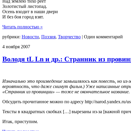
Над землёю тихо реет
Золотистый листопад.
Осень входит в наши двери
И без боя город взят.
Читать полностью »
рубрики:
Новости
,
Поэзия
,
Творчество
|
Один комментарий
4
ноября
2007
Володя tL Ln и др.: Странник из прови
Изначально это произведение замышлялось как повесть, но из
вероятность, что даже снимут фильм.) Уже написанные отрыв
«Странник из провинции» — тоже не окончательное название.
Обсудить прочитанное можно по адресу http://narod.yandex.ru/u
Тексты в квадратных скобках […] вырезаны из-за [важной при
Итак, приступим.