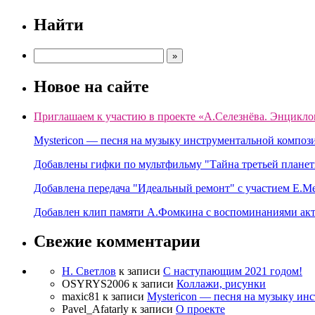
Найти
Новое на сайте
Приглашаем к участию в проекте «А.Селезнёва. Энцикло
Mystericon — песня на музыку инструментальной композ
Добавлены гифки по мультфильму "Тайна третьей планет
Добавлена передача "Идеальный ремонт" с участием Е.М
Добавлен клип памяти А.Фомкина с воспоминаниями акт
Свежие комментарии
Н. Светлов
к записи
C наступающим 2021 годом!
OSYRYS2006
к записи
Коллажи, рисунки
maxic81
к записи
Mystericon — песня на музыку ин
Pavel_Afatarly
к записи
О проекте