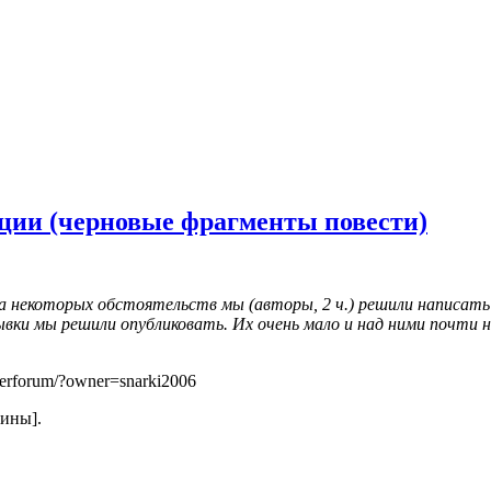
нции (черновые фрагменты повести)
-за некоторых обстоятельств мы (авторы, 2 ч.) решили написат
ки мы решили опубликовать. Их очень мало и над ними почти н
serforum/?owner=snarki2006
чины].