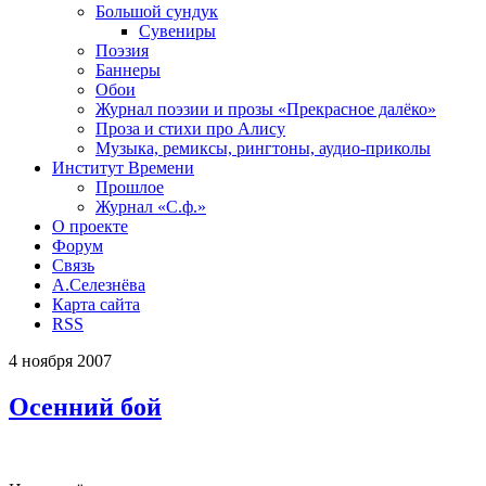
Большой сундук
Сувениры
Поэзия
Баннеры
Обои
Журнал поэзии и прозы «Прекрасное далёко»
Проза и стихи про Алису
Музыка, ремиксы, рингтоны, аудио-приколы
Институт Времени
Прошлое
Журнал «С.ф.»
О проекте
Форум
Связь
А.Селезнёва
Карта сайта
RSS
4
ноября
2007
Осенний бой