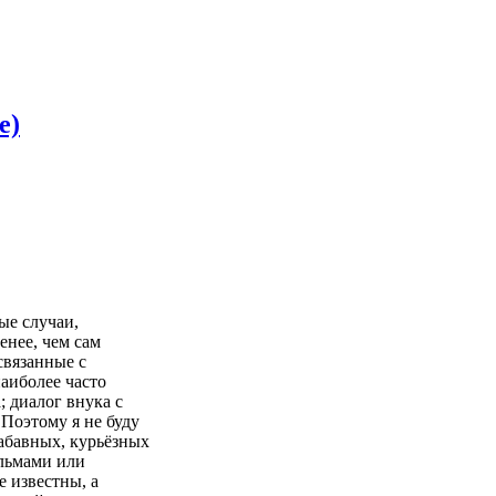
е)
ые случаи,
нее, чем сам
связанные с
наиболее часто
 диалог внука с
Поэтому я не буду
абавных, курьёзных
льмами или
е известны, а