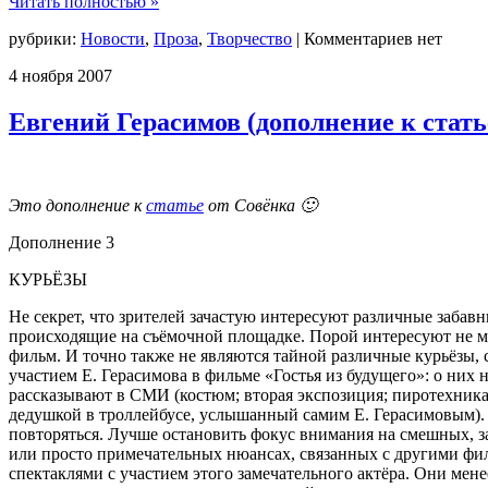
Читать полностью »
рубрики:
Новости
,
Проза
,
Творчество
|
Комментариев нет
4
ноября
2007
Евгений Герасимов (дополнение к стать
Это дополнение к
статье
от Совёнка 🙂
Дополнение 3
КУРЬЁЗЫ
Не секрет, что зрителей зачастую интересуют различные забавн
происходящие на съёмочной площадке. Порой интересуют не ме
фильм. И точно также не являются тайной различные курьёзы, 
участием Е. Герасимова в фильме «Гостья из будущего»: о них 
рассказывают в СМИ (костюм; вторая экспозиция; пиротехника;
дедушкой в троллейбусе, услышанный самим Е. Герасимовым). 
повторяться. Лучше остановить фокус внимания на смешных, з
или просто примечательных нюансах, связанных с другими фи
спектаклями с участием этого замечательного актёра. Они мене