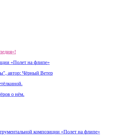
педия»!
иции «Полет на флипе»
ы", автор: Чёрный Ветер
етёлкиной.
ёров о нём.
струментальной композиции «Полет на флипе»