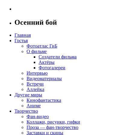
Осенний бой
Главная
Гостья
Фотоатлас ГиБ
О фильме
Создатели фильма
Актёры
Фотогалереи
Интервью
Видеоматериалы
Встречи
Аллейка
Другие миры
Кинофантастика
Аниме
Творчество
Фан-видео
Коллажи, рисунки, гифки
Проза — фан-творчество
Заставки и скины