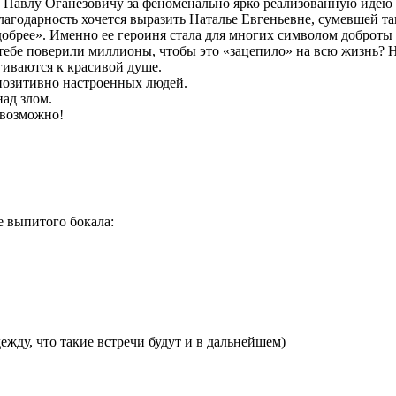
Павлу Оганезовичу за феноменально ярко реализованную идею д
лагодарность хочется выразить Наталье Евгеньевне, сумевшей та
добрее». Именно ее героиня стала для многих символом доброты
тебе поверили миллионы, чтобы это «зацепило» на всю жизнь? На
гиваются к красивой душе.
позитивно настроенных людей.
ад злом.
 возможно!
 выпитого бокала:
ежду, что такие встречи будут и в дальнейшем)