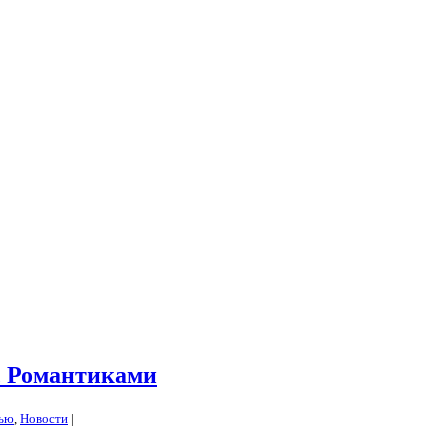
с Романтиками
вью
,
Новости
|