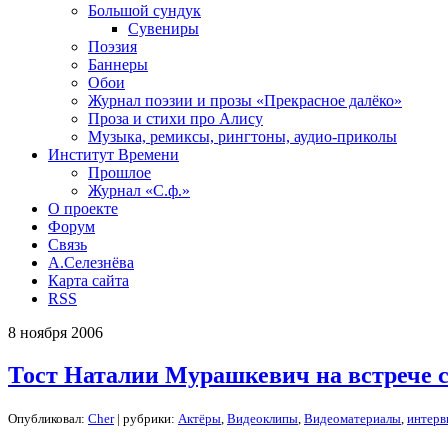
Большой сундук
Сувениры
Поэзия
Баннеры
Обои
Журнал поэзии и прозы «Прекрасное далёко»
Проза и стихи про Алису
Музыка, ремиксы, рингтоны, аудио-приколы
Институт Времени
Прошлое
Журнал «С.ф.»
О проекте
Форум
Связь
А.Селезнёва
Карта сайта
RSS
8
ноября
2006
Тост Наталии Мурашкевич на встрече 
Опубликовал:
Cher
| рубрики:
Актёры
,
Видеоклипы
,
Видеоматериалы
,
интер