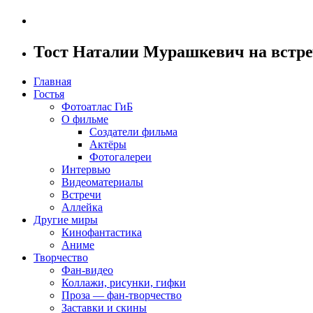
Тост Наталии Мурашкевич на встре
Главная
Гостья
Фотоатлас ГиБ
О фильме
Создатели фильма
Актёры
Фотогалереи
Интервью
Видеоматериалы
Встречи
Аллейка
Другие миры
Кинофантастика
Аниме
Творчество
Фан-видео
Коллажи, рисунки, гифки
Проза — фан-творчество
Заставки и скины