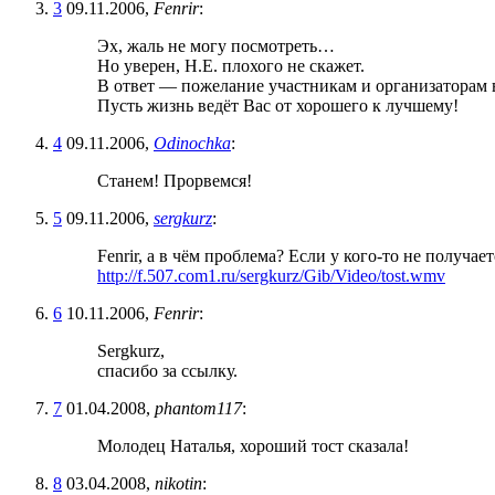
3
09.11.2006,
Fenrir
:
Эх, жаль не могу посмотреть…
Но уверен, Н.Е. плохого не скажет.
В ответ — пожелание участникам и организаторам в
Пусть жизнь ведёт Вас от хорошего к лучшему!
4
09.11.2006,
Odinochka
:
Станем! Прорвемся!
5
09.11.2006,
sergkurz
:
Fenrir, а в чём проблема? Если у кого-то не получа
http://f.507.com1.ru/sergkurz/Gib/Video/tost.wmv
6
10.11.2006,
Fenrir
:
Sergkurz,
спасибо за ссылку.
7
01.04.2008,
phantom117
:
Молодец Наталья, хороший тост сказала!
8
03.04.2008,
nikotin
: