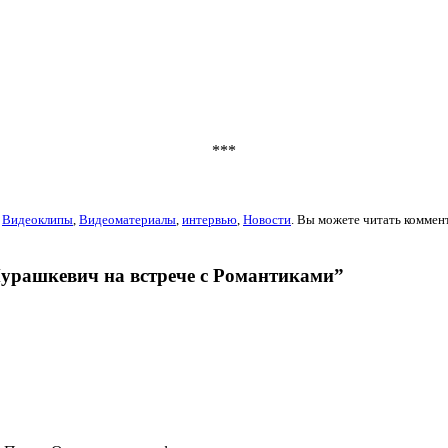
***
,
Видеоклипы
,
Видеоматериалы
,
интервью
,
Новости
. Вы можете читать коммен
Мурашкевич на встрече с Романтиками”