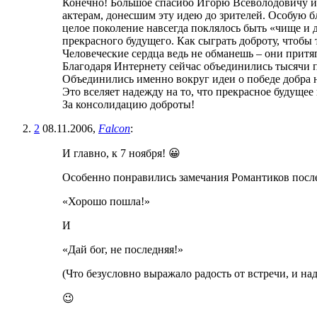
Конечно! Большое спасибо Игорю Всеволодовичу и 
актерам, донесшим эту идею до зрителей. Особую б
целое поколение навсегда поклялось быть «чище и 
прекрасного будущего. Как сыграть доброту, чтобы 
Человеческие сердца ведь не обманешь – они притя
Благодаря Интернету сейчас объединились тысячи 
Объединились именно вокруг идеи о победе добра н
Это вселяет надежду на то, что прекрасное будущее
За консолидацию доброты!
2
08.11.2006,
Falcon
:
И главно, к 7 ноября! 😀
Особенно понравились замечания Романтиков после
«Хорошо пошла!»
И
«Дай бог, не последняя!»
(Что безусловно выражало радость от встречи, и над
😉