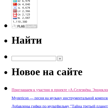
Найти
Новое на сайте
Приглашаем к участию в проекте «А.Селезнёва. Энцикло
Mystericon — песня на музыку инструментальной композ
Добавлены гифки по мультфильму "Тайна третьей планет