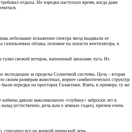
 требовал отдыха. Но изредка наступало время, когда даже
ючиться.
лишь небольшие искажения спектра звезд выдавали ее
а газопылевых облака, похожие на лопасти вентилятора, и
 гулял свежий ветерок, напоенный запахами луга. Из
 экспедицию за пределы Солнечной системы. Цель – вторая
 по своим размерам животных, вернее симбиотических структур
были нередки на просторах Галактики. Взять, к примеру, ту же
е кабины давали максимальную «глубину» заброски лет в
 назад (естественно, речь шла о земных годах), причем очень
го, списывал все на жаркий июньский день.