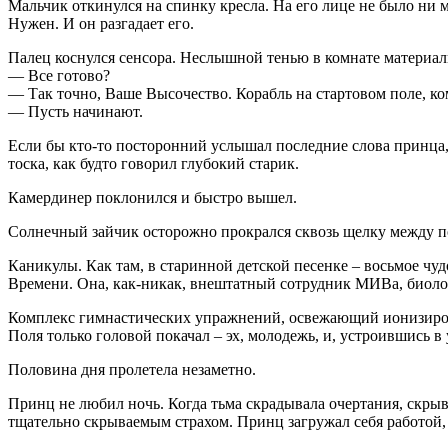
Мальчик откинулся на спинку кресла. На его лице не было ни 
Нужен. И он разгадает его.
Палец коснулся сенсора. Неслышной тенью в комнате материал
— Все готово?
— Так точно, Ваше Высочество. Корабль на стартовом поле, к
— Пусть начинают.
Если бы кто-то посторонний услышал последние слова принца,
тоска, как будто говорил глубокий старик.
Камердинер поклонился и быстро вышел.
Солнечный зайчик осторожно прокрался сквозь щелку между пол
Каникулы. Как там, в старинной детской песенке – восьмое чуд
Времени. Она, как-никак, внештатный сотрудник МИВа, биоло
Комплекс гимнастических упражнений, освежающий ионизирова
Поля только головой покачал – эх, молодежь, и, устроившись в
Половина дня пролетела незаметно.
Принц не любил ночь. Когда тьма скрадывала очертания, скры
тщательно скрываемым страхом. Принц загружал себя работой, 