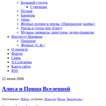
Большой сундук
Сувениры
Поэзия
Баннеры
Обои
Журнал поэзии и прозы «Прекрасное далёко»
Проза и стихи про Алису
Музыка, ремиксы, рингтоны, аудио-приколы
Институт Времени
Прошлое
Журнал «С.ф.»
О проекте
Форум
Связь
А.Селезнёва
Карта сайта
RSS
22
июня
2006
Алиса и Принц Вселенной
Опубликовал:
Избор
| рубрики:
Новости
,
Проза
,
Творчество
|