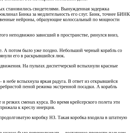
ных становились свидетелями. Вынужденная задержка
роклинал Бинка за медлительность его слуг. Бинк, точнее БИНК
ственные нейроны, образующие колоссальный по мощности
того неподвижно зависший в пространстве, ринулся вниз,
е. А потом было уже поздно. Небольшой черный корабль со
тянули его в раскрывшийся люк.
 движения. На пультах диспетчерской вспыхнули красные
 в небе вспыхнула яркая радуга. В ответ из открывшейся
еребристой пеной режима экстренной посадки. А корабль
 резких сменах курса. Во время крейсерского полета эти
прижала к креслу инерция.
 продолговатую коробку НЗ. Такая коробка входила в штатную
е нужно было перещелкивать – достаточно провести пальцем.