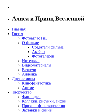
Алиса и Принц Вселенной
Главная
Гостья
Фотоатлас ГиБ
О фильме
Создатели фильма
Актёры
Фотогалереи
Интервью
Видеоматериалы
Встречи
Аллейка
Другие миры
Кинофантастика
Аниме
Творчество
Фан-видео
Коллажи, рисунки, гифки
Проза — фан-творчество
Заставки и скины