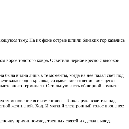
гающуюся тьму. На их фоне острые шпили близких гор казались
ом ворсе толстого ковра. Осветили черное кресло с высокой
а была видна лишь в те моменты, когда на нее падал свет под
вечивалась одна крышка, создавая впечатление висящего в
мпьютерного терминала. Остальную часть обширной комнаты
устя мгновение все изменилось. Тонкая рука взлетела над
остной желтизной. Ход. И мягкий электронный голос произнес:
цепочку причинно-следственных связей и сделал вывод.