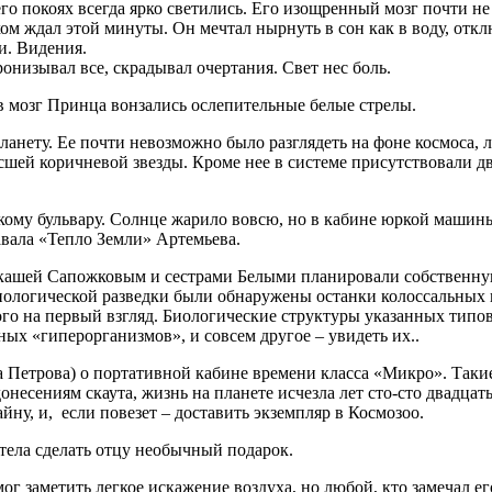
его покоях всегда ярко светились. Его изощренный мозг почти не
ом ждал этой минуты. Он мечтал нырнуть в сон как в воду, откл
и. Видения.
онизывал все, скрадывал очертания. Свет нес боль.
в мозг Принца вонзались ослепительные белые стрелы.
анету. Ее почти невозможно было разглядеть на фоне космоса, 
сшей коричневой звезды. Кроме нее в системе присутствовали дв
кому бульвару. Солнце жарило вовсю, но в кабине юркой машины
авала «Тепло Земли» Артемьева.
кашей Сапожковым и сестрами Белыми планировали собственную
биологической разведки были обнаружены останки колоссальных
ого на первый взгляд. Биологические структуры указанных типов 
ых «гиперорганизмов», и совсем другое – увидеть их..
 Петрова) о портативной кабине времени класса «Микро». Таки
несениям скаута, жизнь на планете исчезла лет сто-сто двадцать
айну, и, если повезет – доставить экземпляр в Космозоо.
отела сделать отцу необычный подарок.
ог заметить легкое искажение воздуха, но любой, кто замечал е