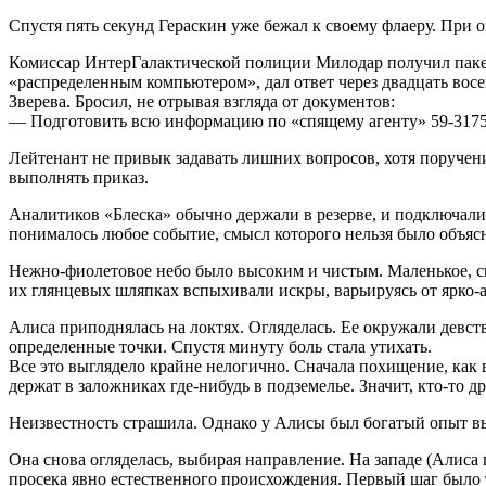
Спустя пять секунд Гераскин уже бежал к своему флаеру. При о
Комиссар ИнтерГалактической полиции Милодар получил пакет
«распределенным компьютером», дал ответ через двадцать вос
Зверева. Бросил, не отрывая взгляда от документов:
— Подготовить всю информацию по «спящему агенту» 59-317541
Лейтенант не привык задавать лишних вопросов, хотя поручени
выполнять приказ.
Аналитиков «Блеска» обычно держали в резерве, и подключали
понималось любое событие, смысл которого нельзя было объясн
Нежно-фиолетовое небо было высоким и чистым. Маленькое, с
их глянцевых шляпках вспыхивали искры, варьируясь от ярко-а
Алиса приподнялась на локтях. Огляделась. Ее окружали девст
определенные точки. Спустя минуту боль стала утихать.
Все это выглядело крайне нелогично. Сначала похищение, как 
держат в заложниках где-нибудь в подземелье. Значит, кто-то 
Неизвестность страшила. Однако у Алисы был богатый опыт в
Она снова огляделась, выбирая направление. На западе (Алиса 
просека явно естественного происхождения. Первый шаг было т