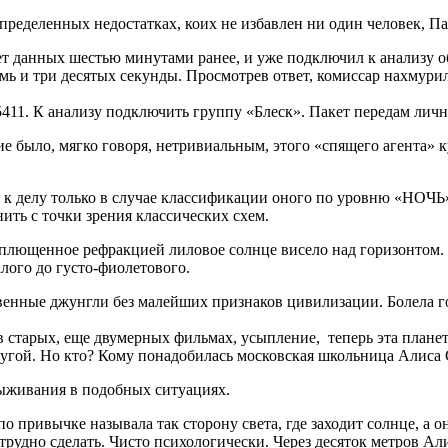
пределенных недостатках, коих не избавлен ни один человек, Па
 данных шестью минутами ранее, и уже подключил к анализу о
емь и три десятых секунды. Просмотрев ответ, комиссар нахмур
1. К анализу подключить группу «Блеск». Пакет передам лично.
е было, мягко говоря, нетривиальным, этого «спящего агента» 
 к делу только в случае классификации оного по уровню «НОЧЬ»
ить с точки зрения классических схем.
плющенное рефракцией лиловое солнце висело над горизонтом. 
лого до густо-фиолетового.
венные джунгли без малейших признаков цивилизации. Болела го
в старых, еще двумерных фильмах, усыпление, теперь эта планет
другой. Но кто? Кому понадобилась московская школьница Алиса 
ыживания в подобных ситуациях.
по привычке называла так сторону света, где заходит солнце, а 
рудно сделать. Чисто психологически. Через десяток метров Ал