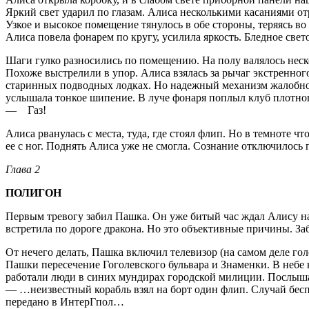
Яркий свет ударил по глазам. Алиса несколькими касаниями от
Узкое и высокое помещение тянулось в обе стороны, теряясь в
Алиса повела фонарем по кругу, усилила яркость. Бледное свет
Шаги гулко разносились по помещению. На полу валялось неск
Похоже выстрелили в упор. Алиса взялась за рычаг экстренно
старинных подводных лодках. Но надежный механизм жалобно пр
услышала тонкое шипение. В луче фонаря поплыл клуб плотного
— Газ!
Алиса рванулась с места, туда, где стоял флип. Но в темноте ч
ее с ног. Поднять Алиса уже не смогла. Сознание отключилось
Глава 2
ПОЛИГОН
Первым тревогу забил Пашка. Он уже битый час ждал Алису на 
встретила по дороге дракона. Но это объективные причины. Заб
От нечего делать, Пашка включил телевизор (на самом деле го
Пашки пересечение Гоголевского бульвара и Знаменки. В небе 
работали люди в синих мундирах городской милиции. Послыша
— …неизвестный корабль взял на борт один флип. Случай беспр
передано в ИнтерГпол…