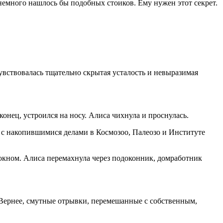
 немного нашлось бы подобных стоиков. Ему нужен этот секрет.
увствовалась тщательно скрытая усталость и невыразимая
онец, устроился на носу. Алиса чихнула и проснулась.
ся с накопившимися делами в Космозоо, Палеозо и Институте
окном. Алиса перемахнула через подоконник, домработник
 Вернее, смутные отрывки, перемешанные с собственным,