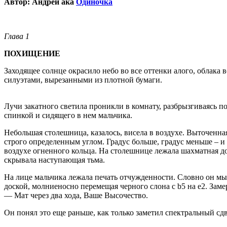
Автор: Андрей ака
Одиночка
Глава 1
ПОХИЩЕНИЕ
Заходящее солнце окрасило небо во все оттенки алого, облак
силуэтами, вырезанными из плотной бумаги.
Лучи закатного светила проникли в комнату, разбрызгиваясь по
спинкой и сидящего в нем мальчика.
Небольшая столешница, казалось, висела в воздухе. Выточенная
строго определенным углом. Градус больше, градус меньше – и
воздухе огненного кольца. На столешнице лежала шахматная д
скрывала наступающая тьма.
На лице мальчика лежала печать отчужденности. Словно он мыс
доской, молниеносно перемещая черного слона с b5 на e2. Заме
— Мат через два хода, Ваше Высочество.
Он понял это еще раньше, как только заметил спектральный с