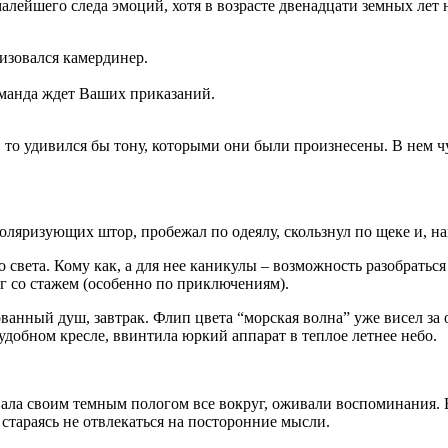
малейшего следа эмоций, хотя в возрасте двенадцати земных лет
изовался камердинер.
оманда ждет Ваших приказаний.
 то удивился бы тону, которыми они были произнесены. В нем ч
яризующих штор, пробежал по одеялу, скользнул по щеке и, нак
о света. Кому как, а для нее каникулы – возможность разобрать
г со стажем (особенно по приключениям).
нный душ, завтрак. Флип цвета “морская волна” уже висел за 
 удобном кресле, ввинтила юркий аппарат в теплое летнее небо.
вала своим темным пологом все вокруг, оживали воспоминания.
стараясь не отвлекаться на посторонние мысли.