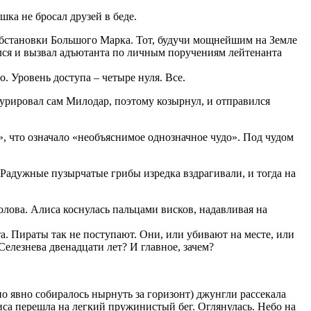
шка не бросал друзей в беде.
бстановки Большого Марка. Тот, будучи мощнейшим на Земле
ился и вызвал адъютанта по личным поручениям лейтенанта
 Уровень доступа – четыре нуля. Все.
курировал сам Милодар, поэтому козырнул, и отправился
, что означало «необъяснимое однозначное чудо». Под чудом
Радужные пузырчатые грибы изредка вздрагивали, и тогда на
лова. Алиса коснулась пальцами висков, надавливая на
а. Пираты так не поступают. Они, или убивают на месте, или
Селезнева двенадцати лет? И главное, зачем?
оно явно собиралось нырнуть за горизонт) джунгли рассекала
иса перешла на легкий пружинистый бег. Оглянулась. Небо на