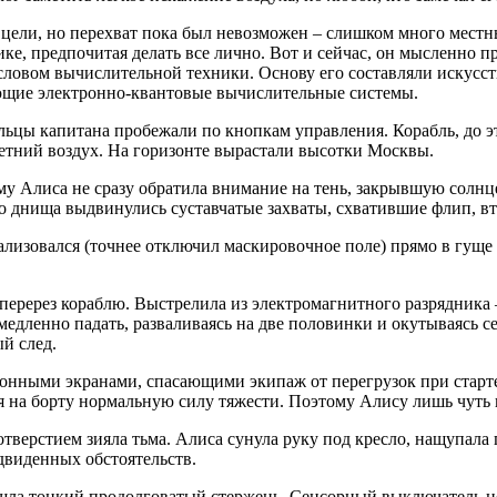
 цели, но перехват пока был невозможен – слишком много мест
ке, предпочитая делать все лично. Вот и сейчас, он мысленно п
словом вычислительной техники. Основу его составляли искус
ующие электронно-квантовые вычислительные системы.
альцы капитана пробежали по кнопкам управления. Корабль, до э
летний воздух. На горизонте вырастали высотки Москвы.
у Алиса не сразу обратила внимание на тень, закрывшую солнц
о днища выдвинулись суставчатые захваты, схватившие флип, в
ализовался (точнее отключил маскировочное поле) прямо в гуще
еререз кораблю. Выстрелила из электромагнитного разрядника –
едленно падать, разваливаясь на две половинки и окутываясь с
й след.
нными экранами, спасающими экипаж от перегрузок при старте и
я на борту нормальную силу тяжести. Поэтому Алису лишь чуть 
тверстием зияла тьма. Алиса сунула руку под кресло, нащупала
двиденных обстоятельств.
ашла тонкий продолговатый стержень. Сенсорный выключатель н