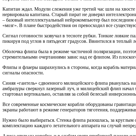
Капитан ждал. Модули слежения уже третий час шли на хвосте
нервировала капитана. Старый пират не доверял интеллектрони
– базовый интеллектуальный нейрокомпьютер был последним 
«мозг». В плане быстродействия он превосходил все существ
Сигнал готовности зазвучал в тесноте рубки. Тонкие ловкие п
пикируя под углов в пятьдесят градусов. Ввинтился в теплый 
Оболочка флипа была в режиме частичной поляризации, поэтом
стремительными очертаниями завис над ее флипом. Из плоског
Флипы и флаеры шарахнулись в стороны, когда корабль матери
сигналы опасности.
Синяя «гантель» сдвоенного милицейского флипа рванулась нап
амбразуры сверкнул лазерный луч, и милицейский флип начал м
стартовал вертикально, оставляя за собой белесый инверсионны
Все современные космические корабли оборудованы гравитацио
экраны работают в режиме генераторов тяготения, поддержива
Нужно было выбираться. Стенка флипа разошлась, за круглым о
комплектацию каждого летательного аппарата на случай непре
Алиса открыла коробку, и в слабом свете приборной панели н