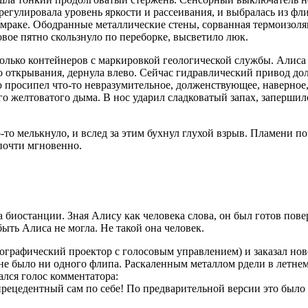
регулировала уровень яркости и рассеивания, и выбралась из фли
о мраке. Ободранные металлические стены, сорванная термоизоля
овое пятно скользнуло по переборке, высветило люк.
олько контейнеров с маркировкой геологической службы. Алиса 
го открывания, дернула влево. Сейчас гидравлический привод д
осипел что-то невразумительное, долженствующее, наверное, озн
 желтоватого дыма. В нос ударил сладковатый запах, запершило
то-то мелькнуло, и вслед за этим бухнул глухой взрыв. Пламени 
 почти мгновенно.
биостанции. Зная Алису как человека слова, он был готов пове
ыть Алиса не могла. Не такой она человек.
лографический проектор с голосовым управлением) и заказал но
не было ни одного флипа. Раскаленным металлом рдели в летнем
лся голос комментатора:
ецедентный сам по себе! По предварительной версии это было к