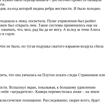
па.
ция, из-под которой видны ребра жесткости. И было холодно.
подошла к люку, посветила. Пульт управления был разбит.
олжен был открыть люк. Такие системы применялись еще на
ачать, что, мол, рад бы да не могу. А вслед за этим Алиса
 в горле.
почти не было, но тугая подушка сжатого взрывом воздуха сбила
рить, что она умчалась на Плутон искать следы Странников или
вости. Вспыхнул экран, показывая, к большому удивлению
 небе «заградители». Камера переместилась ниже – на земле
лассическое похищение. Расследование, скорее всего, будет