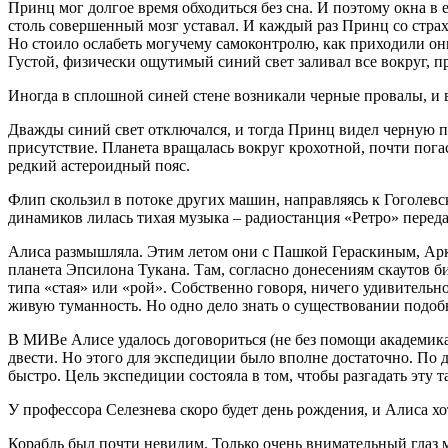
Принц мог долгое время обходиться без сна. И поэтому окна в 
столь совершенный мозг уставал. И каждый раз Принц со страх
Но стоило ослабеть могучему самоконтролю, как приходили он
Густой, физически ощутимый синий свет заливал все вокруг, пр
Иногда в сплошной синей стене возникали черные провалы, и 
Дважды синий свет отключался, и тогда Принц видел черную пл
присутствие. Планета вращалась вокруг крохотной, почти пога
редкий астероидный пояс.
Флип скользил в потоке других машин, направляясь к Гоголевс
динамиков лилась тихая музыка – радиостанция «Ретро» перед
Алиса размышляла. Этим летом они с Пашкой Гераскиным, Ар
планета Эпсилона Тукана. Там, согласно донесениям скаутов 
типа «стая» или «рой». Собственно говоря, ничего удивительн
живую туманность. Но одно дело знать о существовании подобн
В МИВе Алисе удалось договориться (не без помощи академика
двести. Но этого для экспедиции было вполне достаточно. По до
быстро. Цель экспедиции состояла в том, чтобы разгадать эту т
У профессора Селезнева скоро будет день рождения, и Алиса х
Корабль был почти невидим. Только очень внимательный глаз м