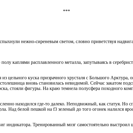
***
а вспыхнули нежно-сиреневым светом, словно приветствуя надви
 полу каплями расплавленного металла, запутываясь в серебрист
 из цельного куска призрачного хрусталя с Большого Арктура, он
 столешница вновь становилась невидимой. Сейчас закатом подс
оска, стояли фигуры. На краю темнела полусфера походного ко
ленно находился где-то далеко. Неподвижный, как статуя. Но сп
рла. Над белой пешкой на f3 зеленый до того огонек налился яр
двиг индикатора. Тренированный мозг самостоятельно выстроил 