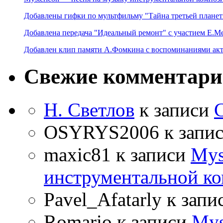
Добавлены гифки по мультфильму "Тайна третьей планет
Добавлена передача "Идеальный ремонт" с участием Е.М
Добавлен клип памяти А.Фомкина с воспоминаниями акт
Свежие комментар
Н. Светлов
к записи
OSYRYS2006
к запи
maxic81
к записи
Mys
инструментальной ко
Pavel_Afatarly
к запи
Romario
к записи
Mys