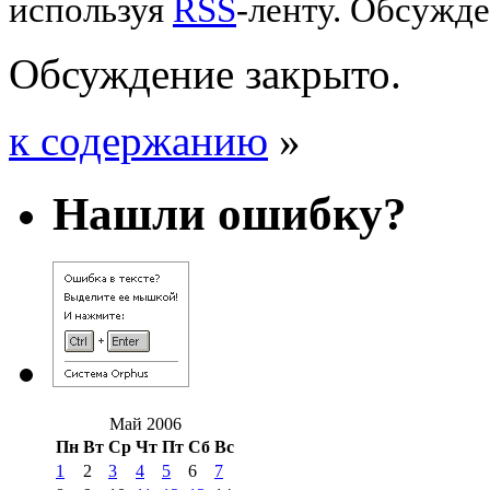
используя
RSS
-ленту. Обсужде
Обсуждение закрыто.
к содержанию
»
Нашли ошибку?
Май 2006
Пн
Вт
Ср
Чт
Пт
Сб
Вс
1
2
3
4
5
6
7