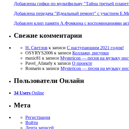
Добавлены гифки по мультфильму "Тайна третьей планет
Добавлена передача "Идеальный ремонт" с участием Е.М
Добавлен клип памяти А.Фомкина с воспоминаниями акт
Свежие комментарии
Н. Светлов
к записи
C наступающим 2021 годом!
OSYRYS2006
к записи
Коллажи, рисунки
maxic81
к записи
Mystericon — песня на музыку ин
Pavel_Afatarly
к записи
О проекте
Romario
к записи
Mystericon — песня на музыку ин
Пользователи Онлайн
34 Users
Online
Мета
Регистрация
Войти
Лента записей