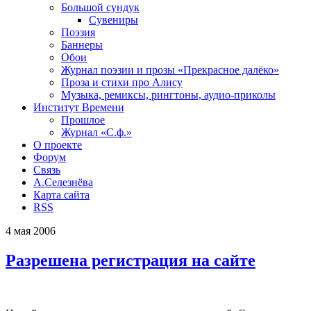
Большой сундук
Сувениры
Поэзия
Баннеры
Обои
Журнал поэзии и прозы «Прекрасное далёко»
Проза и стихи про Алису
Музыка, ремиксы, рингтоны, аудио-приколы
Институт Времени
Прошлое
Журнал «С.ф.»
О проекте
Форум
Связь
А.Селезнёва
Карта сайта
RSS
4
мая
2006
Разрешена регистрация на сайте