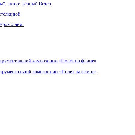
ы", автор: Чёрный Ветер
етёлкиной.
ёров о нём.
струментальной композиции «Полет на флипе»
струментальной композиции «Полет на флипе»