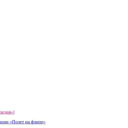
педия»!
иции «Полет на флипе»