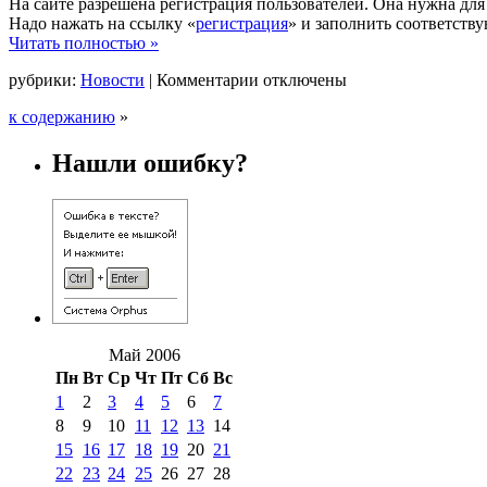
На сайте разрешена регистрация пользователей. Она нужна для
Надо нажать на ссылку «
регистрация
» и заполнить соответств
Читать полностью »
к
рубрики:
Новости
|
Комментарии
отключены
записи
к содержанию
»
Разрешена
регистрация
на
Нашли ошибку?
сайте
Май 2006
Пн
Вт
Ср
Чт
Пт
Сб
Вс
1
2
3
4
5
6
7
8
9
10
11
12
13
14
15
16
17
18
19
20
21
22
23
24
25
26
27
28