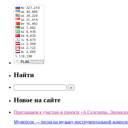
Найти
Новое на сайте
Приглашаем к участию в проекте «А.Селезнёва. Энцикло
Mystericon — песня на музыку инструментальной композ