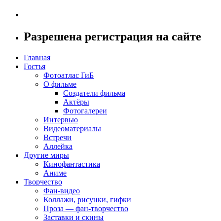
Разрешена регистрация на сайте
Главная
Гостья
Фотоатлас ГиБ
О фильме
Создатели фильма
Актёры
Фотогалереи
Интервью
Видеоматериалы
Встречи
Аллейка
Другие миры
Кинофантастика
Аниме
Творчество
Фан-видео
Коллажи, рисунки, гифки
Проза — фан-творчество
Заставки и скины