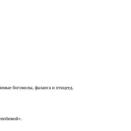
бимые богомолы, фаланга и птицеед.
а любимой».