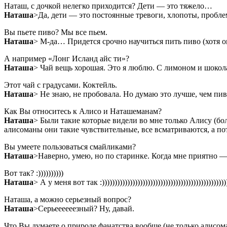
Наташ, с дочкой нелегко приходится? Дети — это тяжело…
Наташа
>Да, дети — это постоянные тревоги, хлопоты, проблем
Вы пьете пиво? Мы все пьем.
Наташа
> М-да… Придется срочно научиться пить пиво (хотя о
А например «Лонг Исланд айс ти»?
Наташа
> Чай вещь хорошая. Это я люблю. С лимоном и шокол
Этот чай с градусами. Коктейль.
Наташа
> Не знаю, не пробовала. Но думаю это лучше, чем пив
Как Вы относитесь к Алисо и Наташеманам?
Наташа
> Были такие которые видели во мне только Алису (бо
алисоманы они такие чувствительные, все всматриваются, а по
Вы умеете пользоваться смайликами?
Наташа
>Наверно, умею, но по старинке. Когда мне приятно —
Вот так? :))))))))))
Наташа
> А у меня вот так :)))))))))))))))))))))))))))))))))))))))))))))))))))
Наташа, а можно серьезный вопрос?
Наташа
>Серьеееееезный? Ну, давай.
Что Вы думаете о природе фанатства вообще (не только алисом