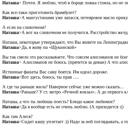
Наташа
> Почти. Я люблю, чтоб в борще ложка стояла, но не 
Как все-таки приготовить брамбулет?
Наташа
>А мангустинами уже запасся, петеяровое масло прик
А если на сливочном?
Наташа
>А вот на сливочном не получится. Расстройство желу
Наташа, некоторые утверждают, что Вы живете на Ленинградке
Наташа
>Да, я живу на «Щукинской»
Вы так смело это рассказываете. Что совсем алисоманов не бои
Наташа
> Алисоманов не боюсь. (прячется за диван) А что ал
Истинные фанаты Вас саму боятся. Им идеал дороже.
Наташа
>Вот здесь, боюсь, ты прав ….
А где ты раньше жила? Наверное сейчас уже можно сказать…
Наташа
>Раньше? У ст. метро «Речной вокзал». А до первого к
Наташа, а что ты любишь поесть? Блюдо какое любимое?
Наташа
>Да я вообще есть не очень люблю. (А приходится :()
Как там Алеся?
Наташа
>Сидит кашу уплетает :)) Надо за ней поглядывать, а то