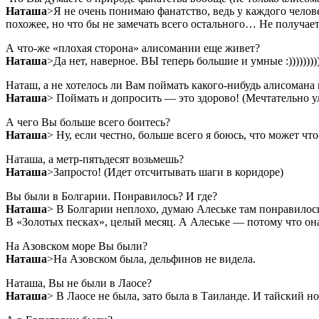
Наташа
>Я не очень понимаю фанатство, ведь у каждого человек
похожее, но что бы не замечать всего остального… Не получает
А что-же «плохая сторона» алисомании еще живет?
Наташа
>Да нет, наверное. ВЫ теперь большие и умные :))))))))
Наташ, а не хотелось ли Вам поймать какого-нибудь алисомана
Наташа
> Поймать и допросить — это здорово! (Мечтательно у
А чего Вы больше всего боитесь?
Наташа
> Ну, если честно, больше всего я боюсь, что может что
Наташа, а метр-пятьдесят возьмешь?
Наташа
>Запросто! (Идет отсчитывать шаги в коридоре)
Вы были в Болгарии. Понравилось? И где?
Наташа
> В Болгарии неплохо, думаю Алеське там понравилось
В «Золотых песках», целый месяц. А Алеське — потому что она
На Азовском море Вы были?
Наташа
>На Азовском была, дельфинов не видела.
Наташа, Вы не были в Лаосе?
Наташа
> В Лаосе не была, зато была в Таиланде. И тайский н