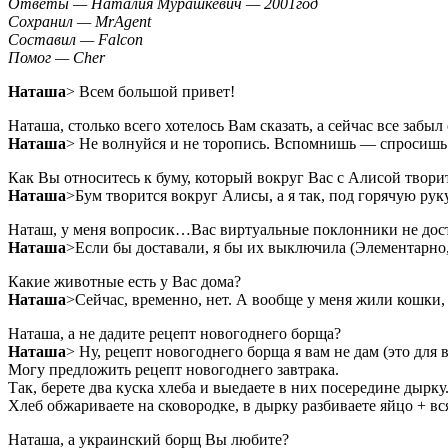
Ответы — Наталия Мурашкевич — 2001год
Сохранил — MrAgent
Составил — Falcon
Помог — Cher
Наташа
> Всем большой привет!
Наташа, столько всего хотелось Вам сказать, а сейчас все забы
Наташа
> Не волнуйся и не торопись. Вспомнишь — спросишь
Как Вы относитесь к буму, который вокруг Вас с Алисой творит
Наташа
>Бум творится вокруг Алисы, а я так, под горячую руку 
Наташ, у меня вопросик…Вас виртуальные поклонники не дос
Наташа
>Если бы доставали, я бы их выключила (Элементарно, 
Какие животные есть у Вас дома?
Наташа
>Сейчас, временно, нет. А вообще у меня жили кошки,
Наташа, а не дадите рецепт новогоднего борща?
Наташа
> Ну, рецепт новогоднего борща я вам не дам (это для 
Могу предложить рецепт новогоднего завтрака.
Так, берете два куска хлеба и выедаете в них посередине дырк
Хлеб обжариваете на сковородке, в дырку разбиваете яйцо + вс
Наташа, а украинский борщ Вы любите?