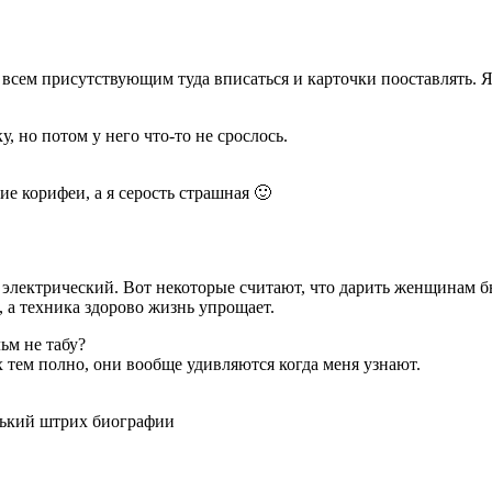
 всем присутствующим туда вписаться и карточки пооставлять. Я
, но потом у него что-то не срослось.
ие корифеи, а я серость страшная 🙂
 электрический. Вот некоторые считают, что дарить женщинам б
 а техника здорово жизнь упрощает.
ьм не табу?
х тем полно, они вообще удивляются когда меня узнают.
енький штрих биографии