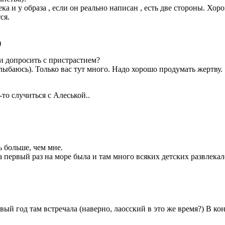
а и у образа , если он реально написан , есть две стороны. Хоро
ся.
)
 и допросить с пристрастием?
лыбаюсь). Только вас тут много. Надо хорошо продумать жертву.
-то случиться с Алеськой..
 больше, чем мне.
 первый раз на море была и там много всяких детских развлекал
овый год там встречала (наверно, лаосский в это же время?) В 