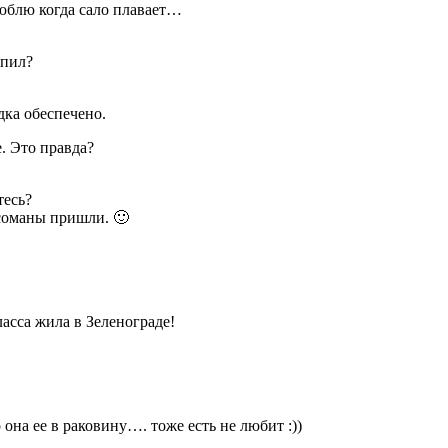
люблю когда сало плавает…
упил?
дка обеспечено.
. Это правда?
тесь?
исоманы пришли. 🙂
ласса жила в Зеленограде!
 она ее в раковину…. тоже есть не любит :))