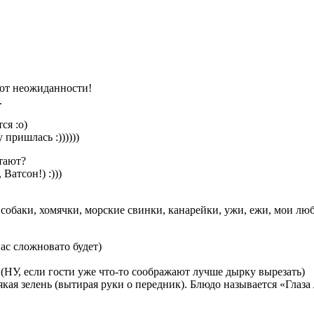
л от неожиданности!
.
ся :о)
пришлась :))))))
тают?
Ватсон!) :)))
 собаки, хомячки, морские свинки, канарейки, ужи, ежи, мои лю
вас сложновато будет)
у.(НУ, если гости уже что-то соображают лучше дырку вырезать)
якая зелень (вытирая руки о передник). Блюдо называется «Глаз