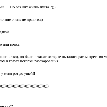
ы…. Но без них жизнь пуста. :)))
но мне очень не нравится)
адкой.
о или водка.
льшинство), но были и такие которые пытались рассмотреть во 
том в глазах искорки разочарования…
 у меня рот до ушей!!
)))))))))))))))))))))))))))))))))))))))
анства)?