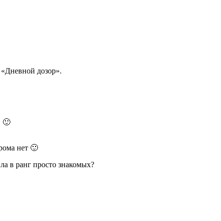
 «Дневной дозор».
 🙂
рома нет 🙂
ила в ранг просто знакомых?