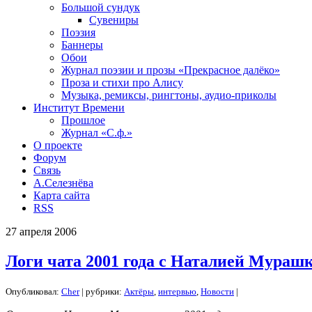
Большой сундук
Сувениры
Поэзия
Баннеры
Обои
Журнал поэзии и прозы «Прекрасное далёко»
Проза и стихи про Алису
Музыка, ремиксы, рингтоны, аудио-приколы
Институт Времени
Прошлое
Журнал «С.ф.»
О проекте
Форум
Связь
А.Селезнёва
Карта сайта
RSS
27
апреля
2006
Логи чата 2001 года с Наталией Мурашк
Опубликовал:
Cher
| рубрики:
Актёры
,
интервью
,
Новости
|