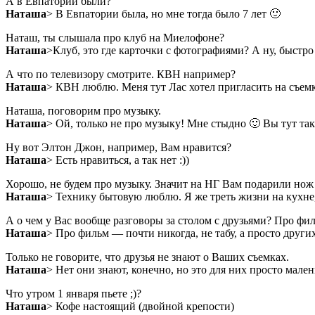
А в Евпатории были?
Наташа
> В Евпатории была, но мне тогда было 7 лет 🙂
Наташ, ты слышала про клуб на Миелофоне?
Наташа
>Клуб, это где карточки с фотографиями? А ну, быстро
А что по телевизору смотрите. КВН например?
Наташа
> КВН люблю. Меня тут Лас хотел пригласить на съемку
Наташа, поговорим про музыку.
Наташа
> Ой, только не про музыку! Мне стыдно 🙂 Вы тут так
Ну вот Элтон Джон, например, Вам нравится?
Наташа
> Есть нравиться, а так нет :))
Хорошо, не будем про музыку. Значит на НГ Вам подарили нож
Наташа
> Технику бытовую люблю. Я же треть жизни на кухне,
А о чем у Вас вообще разговоры за столом с друзьями? Про фил
Наташа
> Про фильм — почти никогда, не табу, а просто други
Только не говорите, что друзья не знают о Ваших съемках.
Наташа
> Нет они знают, конечно, но это для них просто мал
Что утром 1 января пьете ;)?
Наташа
> Кофе настоящий (двойной крепости)