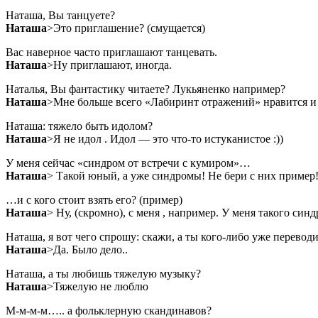
Наташа, Вы танцуете?
Наташа
>Это приглашение? (смущается)
Вас наверное часто приглашают танцевать.
Наташа
>Ну приглашают, иногда.
Наталья, Вы фантастику читаете? Лукьяненко например?
Наташа
>Мне больше всего «Лабиринт отражений» нравится и
Наташа: тяжело быть идолом?
Наташа
>Я не идол . Идол — это что-то истуканистое :))
У меня сейчас «синдром от встречи с кумиром»…
Наташа
> Такой юный, а уже синдромы! Не бери с них пример!
…и с кого стоит взять его? (пример)
Наташа
> Ну, (скромно), с меня , например. У меня такого синд
Наташа, я вот чего спрошу: скажи, а ты кого-либо уже перевод
Наташа
>Да. Было дело..
Наташа, а ты любишь тяжелую музыку?
Наташа
>Тяжелую не люблю
М-м-м-м….. а фольклерную скандинавов?