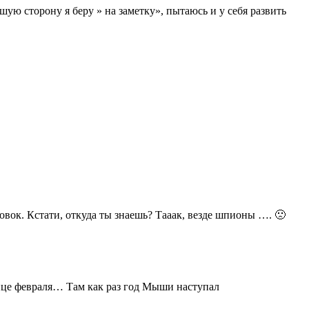
шую сторону я беру » на заметку», пытаюсь и у себя развить
овок. Кстати, откуда ты знаешь? Тааак, везде шпионы …. 🙁
конце февраля… Там как раз год Мыши наступал