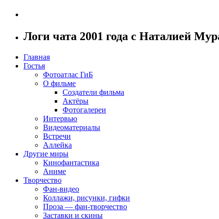
Логи чата 2001 года с Наталией Му
Главная
Гостья
Фотоатлас ГиБ
О фильме
Создатели фильма
Актёры
Фотогалереи
Интервью
Видеоматериалы
Встречи
Аллейка
Другие миры
Кинофантастика
Аниме
Творчество
Фан-видео
Коллажи, рисунки, гифки
Проза — фан-творчество
Заставки и скины