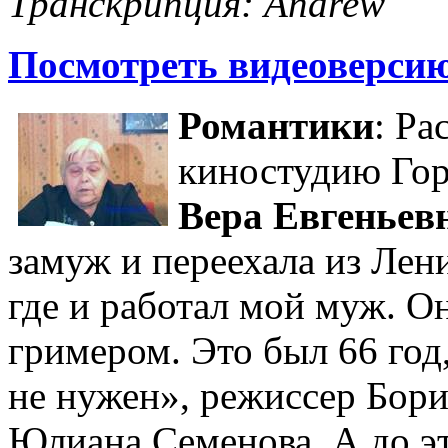
Транскрипция: Andrew
Посмотреть видеоверси
Романтики
: Ра
киностудию Гор
Вера Евгеньев
замуж и переехала из Лен
где и работал мой муж. О
гримером. Это был 66 год
не нужен», режиссер Бори
Юлиана Семенова. А до эт