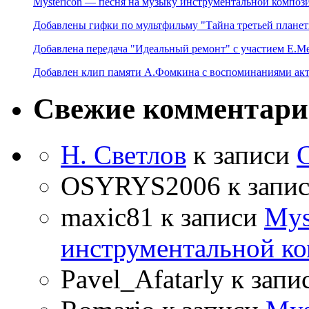
Mystericon — песня на музыку инструментальной композ
Добавлены гифки по мультфильму "Тайна третьей планет
Добавлена передача "Идеальный ремонт" с участием Е.М
Добавлен клип памяти А.Фомкина с воспоминаниями акт
Свежие комментар
Н. Светлов
к записи
OSYRYS2006
к запи
maxic81
к записи
Mys
инструментальной ко
Pavel_Afatarly
к запи