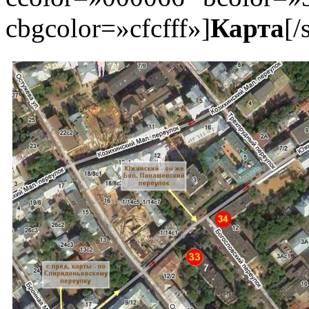
cbgcolor=»cfcfff»]
Карта
[/