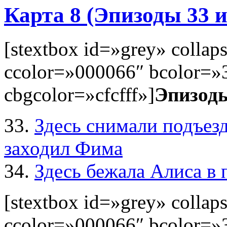
Карта 8 (Эпизоды 33 и
[stextbox id=»grey» colla
ccolor=»000066″ bcolor=»
cbgcolor=»cfcfff»]
Эпизод
33.
Здесь снимали подъезд
заходил Фима
34.
Здесь бежала Алиса в 
[stextbox id=»grey» colla
ccolor=»000066″ bcolor=»