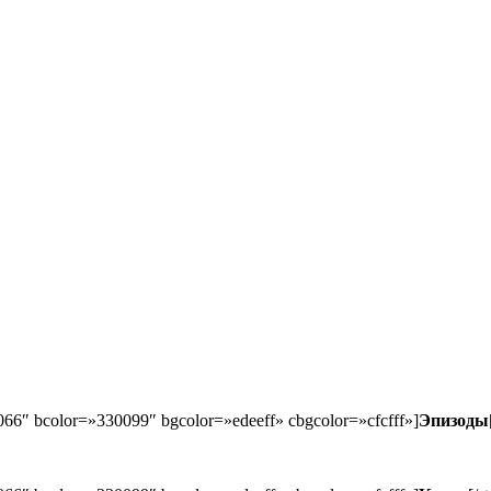
066″ bcolor=»330099″ bgcolor=»edeeff» cbgcolor=»cfcfff»]
Эпизоды