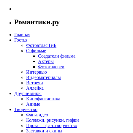
Романтики.ру
Главная
Гостья
Фотоатлас ГиБ
О фильме
Создатели фильма
Актёры
Фотогалереи
Интервью
Видеоматериалы
Встречи
Аллейка
Другие миры
Кинофантастика
Аниме
Творчество
Фан-видео
Коллажи, рисунки, гифки
Проза — фан-творчество
Заставки и скины