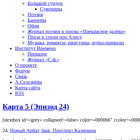
Большой сундук
Сувениры
Поэзия
Баннеры
Обои
Журнал поэзии и прозы «Прекрасное далёко»
Проза и стихи про Алису
Музыка, ремиксы, рингтоны, аудио-приколы
Институт Времени
Прошлое
Журнал «С.ф.»
О проекте
Форум
Связь
А.Селезнёва
Карта сайта
RSS
Карта 5 (Эпизод 24)
[stextbox id=»grey» collapsed=»false» color=»000066″ ccolor=»000
24.
Новый Арбат, быв. Проспект Калинина