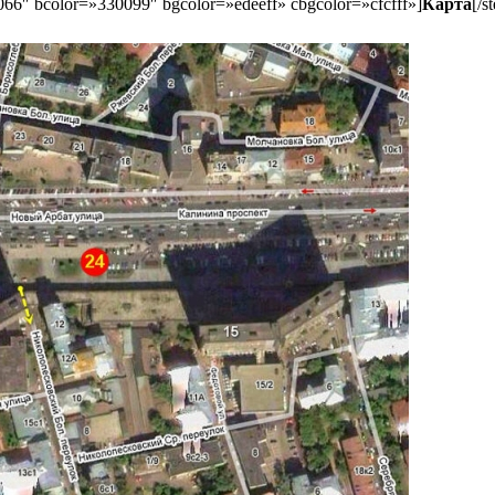
066″ bcolor=»330099″ bgcolor=»edeeff» cbgcolor=»cfcfff»]
Карта
[/s