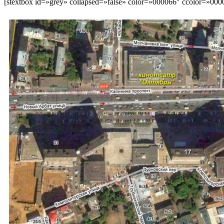
[stextbox id=»grey» collapsed=»false» color=»000066″ ccolor=»000