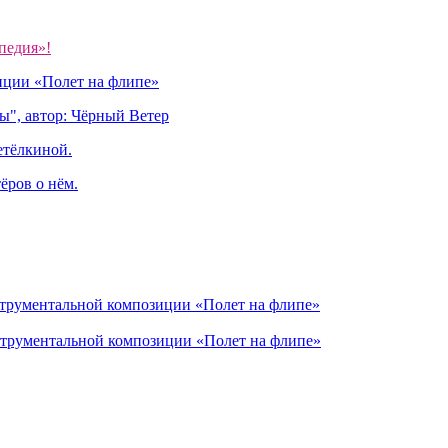
педия»!
иции «Полет на флипе»
ы", автор: Чёрный Ветер
етёлкиной.
ёров о нём.
струментальной композиции «Полет на флипе»
струментальной композиции «Полет на флипе»