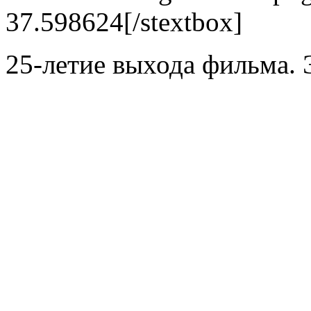
37.598624[/stextbox]
25-летие выхода фильма. 
______________________