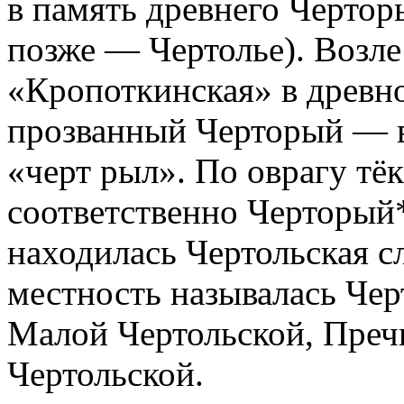
в память древнего Черторь
позже — Чертолье). Возле
«Кропоткинская» в древно
прозванный Черторый — в 
«черт рыл». По оврагу тё
соответственно Черторый*
находилась Чертольская сл
местность называлась Че
Малой Чертольской, Пре
Чертольской.