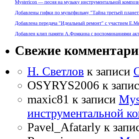
Mystericon — песня на музыку инструментальной композ
Добавлены гифки по мультфильму "Тайна третьей планет
Добавлена передача "Идеальный ремонт" с участием Е.М
Добавлен клип памяти А.Фомкина с воспоминаниями акт
Свежие комментар
Н. Светлов
к записи
OSYRYS2006
к запи
maxic81
к записи
Mys
инструментальной ко
Pavel_Afatarly
к запи