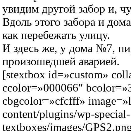
увидим другой забор и, ч
Вдоль этого забора и дом
как перебежать улицу.
И здесь же, у дома №7, п
произошедшей аварией.
[stextbox id=»custom» col
ccolor=»000066″ bcolor=»
cbgcolor=»cfcfff» image=»h
content/plugins/wp-special-
textboxes/images/GPS2.pn