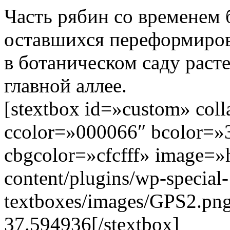
Часть рябин со временем 
оставшихся переформиров
в ботаническом саду расте
главной аллее.
[stextbox id=»custom» col
ccolor=»000066″ bcolor=»
cbgcolor=»cfcfff» image=»h
content/plugins/wp-special-
textboxes/images/GPS2.pn
37.594936[/stextbox]