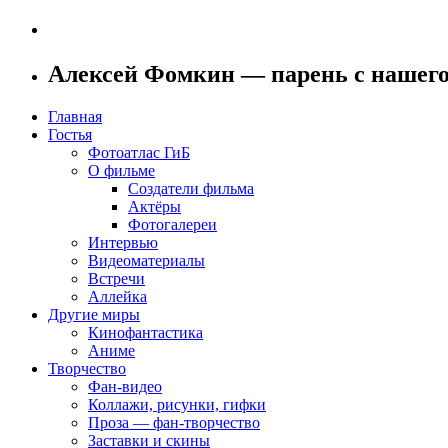
Алексей Фомкин — парень с нашего
Главная
Гостья
Фотоатлас ГиБ
О фильме
Создатели фильма
Актёры
Фотогалереи
Интервью
Видеоматериалы
Встречи
Аллейка
Другие миры
Кинофантастика
Аниме
Творчество
Фан-видео
Коллажи, рисунки, гифки
Проза — фан-творчество
Заставки и скины