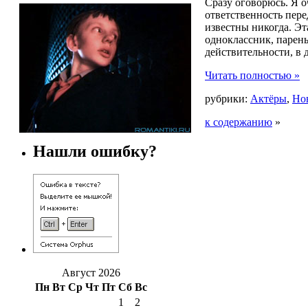
Сразу оговорюсь. Я о
ответственность пере
известны никогда. Эта
одноклассник, парень
действительности, в 
Читать полностью »
рубрики:
Актёры
,
Но
к содержанию
»
Нашли ошибку?
Август 2026
Пн
Вт
Ср
Чт
Пт
Сб
Вс
1
2