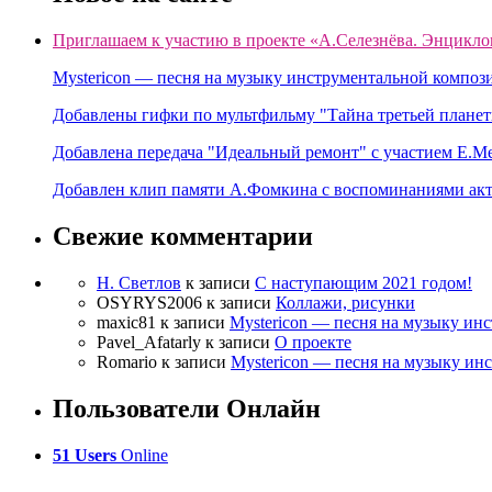
Приглашаем к участию в проекте «А.Селезнёва. Энцикло
Mystericon — песня на музыку инструментальной композ
Добавлены гифки по мультфильму "Тайна третьей планет
Добавлена передача "Идеальный ремонт" с участием Е.М
Добавлен клип памяти А.Фомкина с воспоминаниями акт
Свежие комментарии
Н. Светлов
к записи
C наступающим 2021 годом!
OSYRYS2006
к записи
Коллажи, рисунки
maxic81
к записи
Mystericon — песня на музыку ин
Pavel_Afatarly
к записи
О проекте
Romario
к записи
Mystericon — песня на музыку ин
Пользователи Онлайн
51 Users
Online