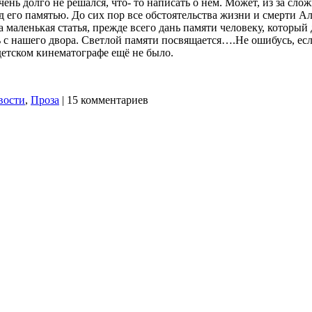
чень долго не решался, что- то написать о нём. Может, из за сл
д его памятью. До сих пор все обстоятельства жизни и смерти А
 маленькая статья, прежде всего дань памяти человеку, который д
 с нашего двора. Светлой памяти посвящается….Не ошибусь, если
детском кинематографе ещё не было.
вости
,
Проза
|
15 комментариев