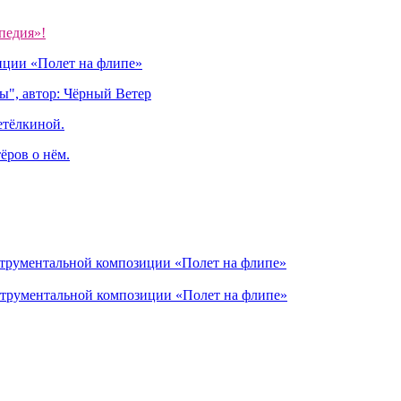
педия»!
иции «Полет на флипе»
ы", автор: Чёрный Ветер
етёлкиной.
ёров о нём.
струментальной композиции «Полет на флипе»
струментальной композиции «Полет на флипе»