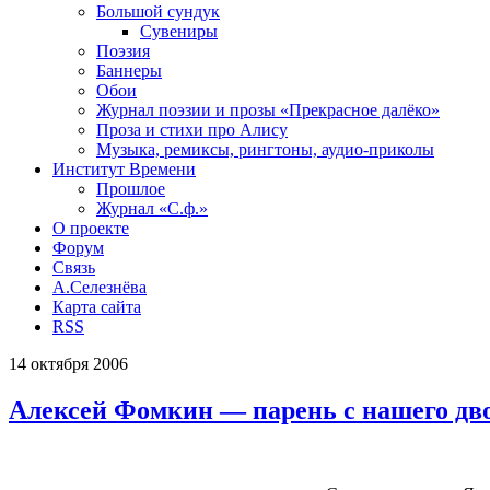
Большой сундук
Сувениры
Поэзия
Баннеры
Обои
Журнал поэзии и прозы «Прекрасное далёко»
Проза и стихи про Алису
Музыка, ремиксы, рингтоны, аудио-приколы
Институт Времени
Прошлое
Журнал «С.ф.»
О проекте
Форум
Связь
А.Селезнёва
Карта сайта
RSS
14
октября
2006
Алексей Фомкин — парень с нашего дв