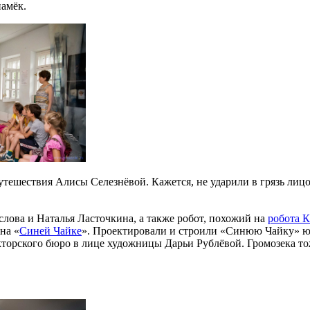
намёк.
утешествия Алисы Селезнёвой. Кажется, не ударили в грязь лиц
лова и Наталья Ласточкина, а также робот, похожий на
робота 
на «
Синей Чайке
». Проектировали и строили «Синюю Чайку» ю
торского бюро в лице художницы Дарьи Рублёвой. Громозека то