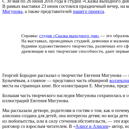
С 30 мая по 26 июня 2016 года в студии «Сказка выходного дн
В рамках выставки 23 июня состоялся праздничный вечер, на 
Мигунова
, а также представителей
нашего проекта
.
Справка:
студия «Сказка выходного дня»
— это образова
На выставках, проводимых студией, девчонки и мальчиш
буднями художественного творчества, различных его с
дремлющие в них творческие способности, дают первые
Георгий Бородин рассказал о творчестве Евгения Мигунова — 
Булычёвым, а главное — представил часть обширной
коллекци
места на страницах книг. Все иллюстрации Е. Мигунова, пред
Большая часть творческого наследия Мигунова сохранилась и 
иллюстраций Евгения Мигунова.
Мы рассказали детворе, родителям и гостям о том, как и почем
алисиана создана для детей, она интересна детям; но когда д
из любопытства, или в силу стечения обстоятельств, — эти вз
разговор со взрослым читателем. В «
Алисе и Алисии
» автор, 