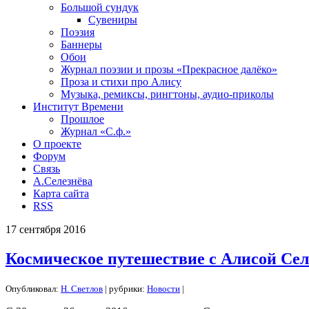
Большой сундук
Сувениры
Поэзия
Баннеры
Обои
Журнал поэзии и прозы «Прекрасное далёко»
Проза и стихи про Алису
Музыка, ремиксы, рингтоны, аудио-приколы
Институт Времени
Прошлое
Журнал «С.ф.»
О проекте
Форум
Связь
А.Селезнёва
Карта сайта
RSS
17
сентября
2016
Космическое путешествие с Алисой Сел
Опубликовал:
Н. Светлов
| рубрики:
Новости
|