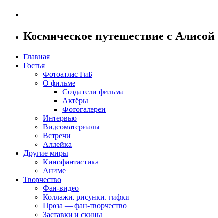
Космическое путешествие с Алисой 
Главная
Гостья
Фотоатлас ГиБ
О фильме
Создатели фильма
Актёры
Фотогалереи
Интервью
Видеоматериалы
Встречи
Аллейка
Другие миры
Кинофантастика
Аниме
Творчество
Фан-видео
Коллажи, рисунки, гифки
Проза — фан-творчество
Заставки и скины