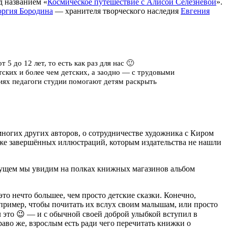
д названием «
Космическое путешествие с Алисой Селезнёвой
».
оргия Бородина
— хранителя творческого наследия
Евгения
5 до 12 лет, то есть как раз для нас 🙂
тских и более чем детских, а заодно — с трудовыми
иях педагоги студии помогают детям раскрыть
ногих других авторов, о сотрудничестве художника с Киром
акже завершённых иллюстраций, которым издательства не нашли
удущем мы увидим на полках книжных магазинов альбом
то нечто большее, чем просто детские сказки. Конечно,
апример, чтобы почитать их вслух своим малышам, или просто
л это 😉 — и с обычной своей доброй улыбкой вступил в
аво же, взрослым есть ради чего перечитать книжки о