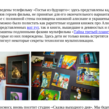
едены телефильму «Гостья из будущего»: здесь представлены ка
ов героев фильма, не принятые для его окончательного вариант
ве с половиной стены посвящены книжной алисиане и украшен
 можно было полистать как раритетные издания книжек про Алис
 представленных
вот тут
, так и книги, вышедшие в девяностых и
крашены подлинными фазами мультфильма «
Тайна третьей плане
торые из них повреждены. Здесь дети не только вновь встретятс
игнут некоторые секреты технологии мультипликации.
космосу, вновь посетит студию «Сказка выходного дня». Мы буде