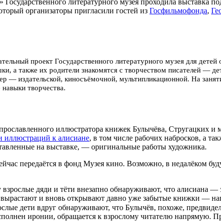
я» Государственного литературного музея проходила выставка по
который организаторы пригласили гостей из
Госфильмофонда
,
Ге
тельный проект Государственного литературного музея для детей от 
ки, а также их родители знакомятся с творчеством писателей — де
фер — издательской, киносъёмочной, мультипликационной. На занят
 навыки творчества.
прославленного иллюстратора книжек Булычёва, Стругацких и м
и иллюстраций к алисиане
,
в том числе рабочих набросков, а т
ставленные на выставке, — оригинальные работы художника.
сейчас передаётся в фонд Музея кино. Возможно, в недалёком б
у взрослые дяди и тёти внезапно обнаруживают, что алисиана — э
ети вырастают и вновь открывают давно уже забытые книжки — н
рослые дети вдруг обнаруживают, что Булычёв, похоже, предвиде
исполнен иронии, обращается к взрослому читателю напрямую. Пр