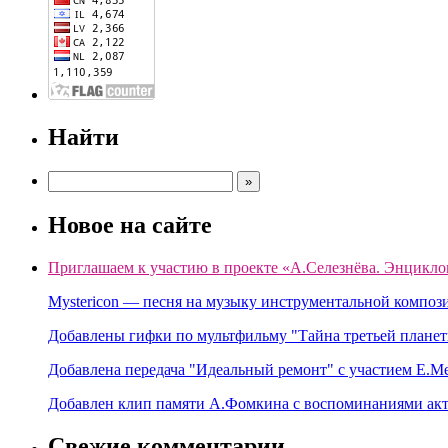
Найти
Новое на сайте
Приглашаем к участию в проекте «А.Селезнёва. Энцикло
Mystericon — песня на музыку инструментальной композ
Добавлены гифки по мультфильму "Тайна третьей планет
Добавлена передача "Идеальный ремонт" с участием Е.М
Добавлен клип памяти А.Фомкина с воспоминаниями акт
Свежие комментарии