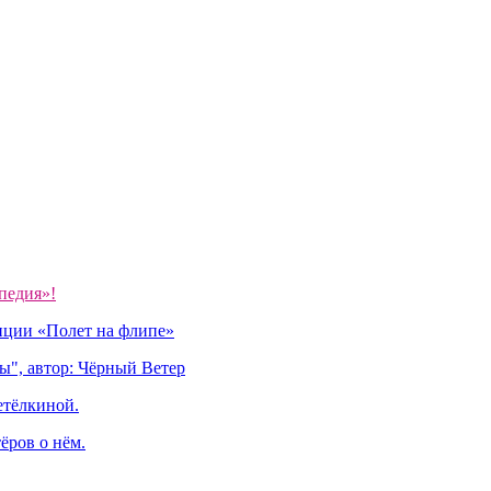
педия»!
иции «Полет на флипе»
ы", автор: Чёрный Ветер
етёлкиной.
ёров о нём.