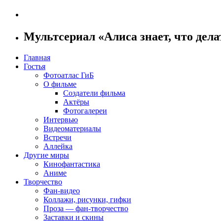
Мультсериал «Алиса знает, что дела
Главная
Гостья
Фотоатлас ГиБ
О фильме
Создатели фильма
Актёры
Фотогалереи
Интервью
Видеоматериалы
Встречи
Аллейка
Другие миры
Кинофантастика
Аниме
Творчество
Фан-видео
Коллажи, рисунки, гифки
Проза — фан-творчество
Заставки и скины