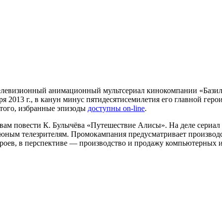
елевизионный анимационный мультсериал кинокомпании «Базил
бря 2013 г., в канун минус пятидесятисемилетия его главной г
 того, избранные эпизоды
доступны on-line
.
ам повести К. Булычёва «Путешествие Алисы». На деле сериал 
 юным телезрителям. Промокампания предусматривает производ
роев, в перспективе — производство и продажу компьютерных и