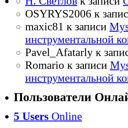
Н. Светлов
к записи
OSYRYS2006
к запи
maxic81
к записи
Mys
инструментальной ко
Pavel_Afatarly
к запи
Romario
к записи
Mys
инструментальной ко
Пользователи Онла
5 Users
Online