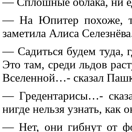
— Сплошные облака, ни 
— На Юпитер похоже, т
заметила Алиса Селезнёва
— Садиться будем туда, г
Это там, среди льдов рас
Вселенной…- сказал Пашк
— Гредентарисы…- сказ
нигде нельзя узнать, как 
— Нет, они гибнут от ф