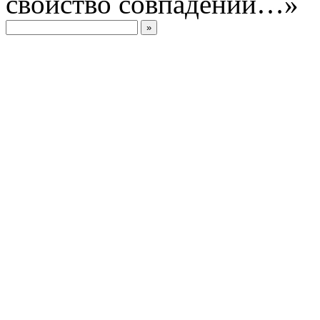
свойство совпадений…»