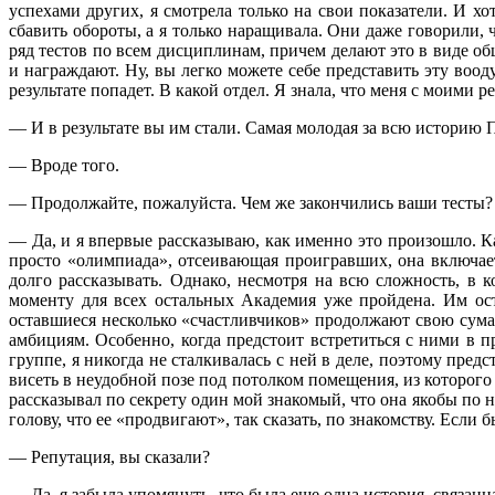
успехами других, я смотрела только на свои показатели. И 
сбавить обороты, а я только наращивала. Они даже говорили
ряд тестов по всем дисциплинам, причем делают это в виде о
и награждают. Ну, вы легко можете себе представить эту воо
результате попадет. В какой отдел. Я знала, что меня с моими 
— И в результате вы им стали. Самая молодая за всю историю 
— Вроде того.
— Продолжайте, пожалуйста. Чем же закончились ваши тесты?
— Да, и я впервые рассказываю, как именно это произошло. Ка
просто «олимпиада», отсеивающая проигравших, она включает
долго рассказывать. Однако, несмотря на всю сложность, в 
моменту для всех остальных Академия уже пройдена. Им ост
оставшиеся несколько «счастливчиков» продолжают свою сума
амбициям. Особенно, когда предстоит встретиться с ними в п
группе, я никогда не сталкивалась с ней в деле, поэтому пре
висеть в неудобной позе под потолком помещения, из которог
рассказывал по секрету один мой знакомый, что она якобы по 
голову, что ее «продвигают», так сказать, по знакомству. Если 
— Репутация, вы сказали?
— Да, я забыла упомянуть, что была еще одна история, связанн