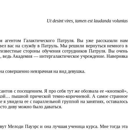
Ut desint vires, tamen est laudanda voluntas
 агентом Галактического Патруля. Вы уже рассказали нам
вел вас на службу в Патруль. Мы решили вернуться немного в
еизвестные стороны обучения сотрудников Патруля. Вы очень
чи, ведь Академия — интергалактическое учреждение. Наверняка
на совершенно невзрачная на вид девушка.
рсантов с посещением. Я про себя тут же обозвала ее «кнопкой»,
такой… пышной прической темно-коричневой. А самое странное
я увидела ее с параллельной группой на занятиях, оставалось
сто диву можно было даваться.
овут Мелоди Пауэрс и она лучшая ученица курса. Мне тогда эта