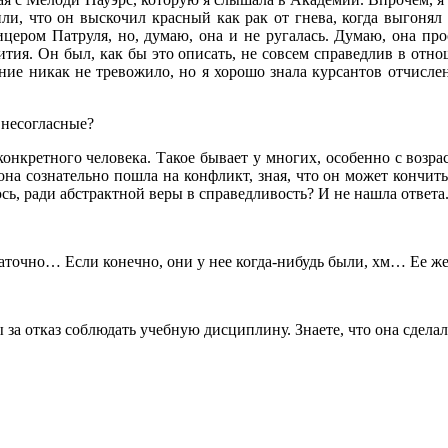
ли, что он выскочил красный как рак от гнева, когда выгонял е
цером Патруля, но, думаю, она и не ругалась. Думаю, она пр
ития. Он был, как бы это описать, не совсем справедлив в отн
ение никак не тревожило, но я хорошо знала курсантов отчисле
 несогласные?
конкретного человека. Такое бывает у многих, особенно с возр
на сознательно пошла на конфликт, зная, что он может кончить
юсь, ради абстрактной веры в справедливость? И не нашла ответа
аточно… Если конечно, они у нее когда-нибудь были, хм… Ее ж
за отказ соблюдать учебную дисциплину. Знаете, что она сделал