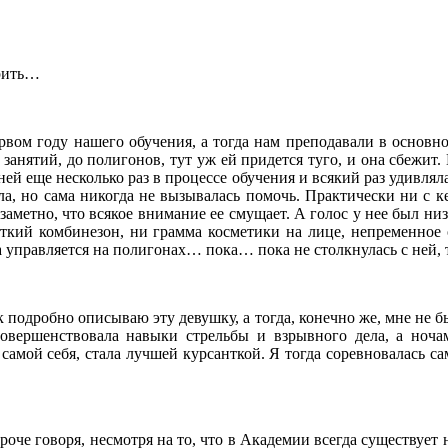
орить…
ервом году нашего обучения, а тогда нам преподавали в основно
 занятий, до полигонов, тут уж ей придется туго, и она сбежит.
ей еще несколько раз в процессе обучения и всякий раз удивляла
а, но сама никогда не вызывалась помочь. Практически ни с ке
заметно, что всякое внимание ее смущает. А голос у нее был ни
жуткий комбинезон, ни грамма косметики на лице, непременное 
а управляется на полигонах… пока… пока не столкнулась с ней, т
ак подробно описываю эту девушку, а тогда, конечно же, мне не б
овершенствовала навыки стрельбы и взрывного дела, а ноча
самой себя, стала лучшей курсанткой. Я тогда соревновалась са
роче говоря, несмотря на то, что в Академии всегда существует