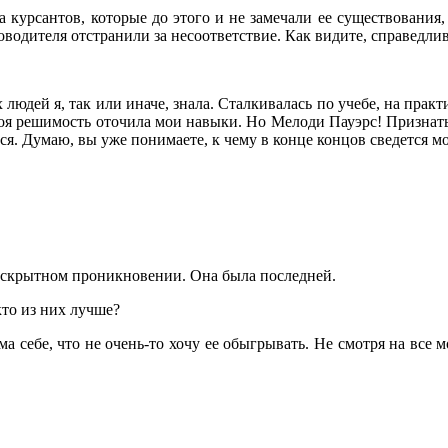
 курсантов, которые до этого и не замечали ее существования,
одителя отстранили за несоответствие. Как видите, справедлив
х людей я, так или иначе, знала. Сталкивалась по учебе, на прак
 моя решимость оточила мои навыки. Но Мелоди Пауэрс! Признать
ься. Думаю, вы уже понимаете, к чему в конце концов сведется м
 скрытном проникновении. Она была последней.
то из них лучше?
 себе, что не очень-то хочу ее обыгрывать. Не смотря на все мо