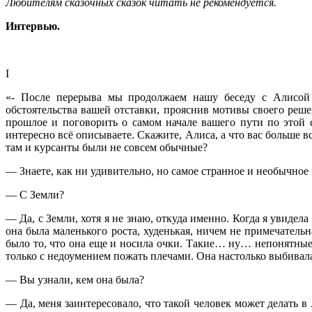
Любителям сказочных сказок читать не рекомендуется.
Интервью.
I
«- После перерыва мы продолжаем нашу беседу с Алисой 
обстоятельства вашей отставки, прояснив мотивы своего реш
прошлое и поговорить о самом начале вашего пути по этой 
интересно всё описываете. Скажите, Алиса, а что вас больше 
там и курсанты были не совсем обычные?
— Знаете, как ни удивительно, но самое странное и необычное
— С Земли?
— Да, с Земли, хотя я не знаю, откуда именно. Когда я увидела
она была маленького роста, худенькая, ничем не примечател
было то, что она еще и носила очки. Такие… ну… непонятные…
только с недоумением пожать плечами. Она настолько выбивала
— Вы узнали, кем она была?
— Да, меня заинтересовало, что такой человек может делать в