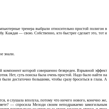
омпьютерные тренера выбрали относительно простой полигон в
. Каждая — свою. Собственно, кто быстрее сделает это, тот и
не знали.
й компонент которой совершенно безвреден. Взрывной эффект
отня. Нет, суть поиска была очень простой. Надо было найти на
были достаточно большими, чтобы сразу броситься в глаза. А
ся, я слушала вполуха, потому что ничего нового, конечно же,
еряете? — спросила Мелоди своим неподражаемо замогильным
время поглядывала на меня из-за своих ужасных стекол, и явно