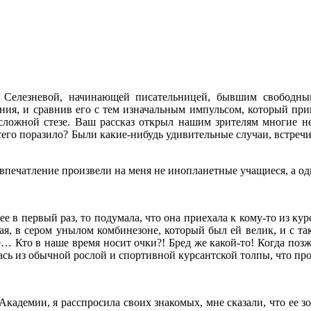
Селезневой, начинающей писательницей, бывшим свободным
ения, и сравнив его с тем изначальным импульсом, который при
сложной стезе. Ваш рассказ открыл нашим зрителям многие н
всего поразило? Были какие-нибудь удивительные случаи, встре
 впечатление произвели на меня не инопланетные учащиеся, а од
 ее в первый раз, то подумала, что она приехала к кому-то из ку
ьная, в сером унылом комбинезоне, который был ей велик, и с 
 Кто в наше время носит очки?! Бред же какой-то! Когда позже 
сь из обычной рослой и спортивной курсантской толпы, что про
 Академии, я расспросила своих знакомых, мне сказали, что ее з