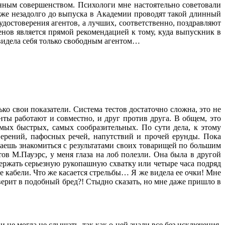
енным совершенством. Психологи мне настоятельно советовали
уже незадолго до выпуска в Академии проводят такой длинный
достоверения агентов, а лучших, соответственно, поздравляют
енов является прямой рекомендацией к тому, куда выпускник в
я видела себя только свободным агентом…
ко свои показатели. Система тестов достаточно сложна, это не
ты работают и совместно, и друг против друга. В общем, это
амых быстрых, самых сообразительных. По сути дела, к этому
верений, пафосных речей, напутствий и прочей ерунды. Пока
аешь знакомиться с результатами своих товарищей по большим
ов М.Пауэрс, у меня глаза на лоб полезли. Она была в другой
ыдержать серьезную рукопашную схватку или четыре часа подряд
 кабели. Что же касается стрельбы… Я же видела ее очки! Мне
верит в подобный бред?! Стыдно сказать, но мне даже пришло в
 не могла не слышать, так как о ней знали все без исключения.