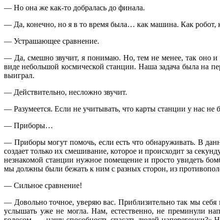
— Но она же как-то добралась до финала.
— Да, конечно, но я в то время была… как машина. Как робот, 
— Устрашающее сравнение.
— Да, смешно звучит, я понимаю. Но, тем не менее, так оно
виде небольшой космической станции. Наша задача была на пе
выиграл.
— Действительно, несложно звучит.
— Разумеется. Если не учитывать, что карты станции у нас не
— Приборы…
— Приборы могут помочь, если есть что обнаруживать. В да
создает только их смешивание, которое и происходит за секунд
незнакомой станции нужное помещение и просто увидеть бомб
мы должны были бежать к ним с разных сторон, из противопол
— Сильное сравнение!
— Довольно точное, уверяю вас. Приблизительно так мы себя и
услышать уже не могла. Нам, естественно, не преминули н
голосом, — нашу способность спасать людей наперегонки?» Но 