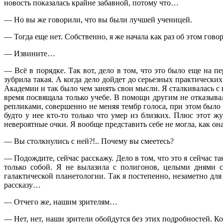
новость показалась крайне забавной, потому что…
— Но вы же говорили, что вы были лучшей ученицей.
— Тогда еще нет. Собственно, я же начала как раз об этом гов
— Извините…
— Всё в порядке. Так вот, дело в том, что это было еще на п
зубрила такая. А когда дело дойдет до серьезных практических
Академии и так было чем занять свои мысли. Я сталкивалась с н
время посвящала только учебе. В помощи другим не отказывал
репликами, совершенно не меняя тембр голоса, при этом было 
будто у нее кто-то только что умер из близких. Плюс этот 
невероятные очки. Я вообще представить себе не могла, как он
— Вы столкнулись с ней?!.. Почему вы смеетесь?
— Подождите, сейчас расскажу. Дело в том, что это я сейчас т
только собой. Я не вылазила с полигонов, целыми днями с
галактической планетологии. Так я постепенно, незаметно для 
рассказу…
— Отчего же, нашим зрителям…
— Нет, нет, наши зрители обойдутся без этих подробностей. Ко