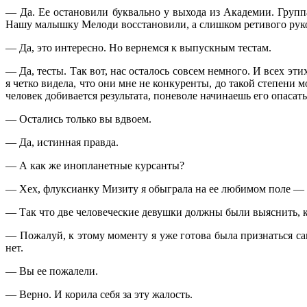
— Да. Ее остановили буквально у выхода из Академии. Группа
Нашу малышку Мелоди восстановили, а слишком ретивого руков
— Да, это интересно. Но вернемся к выпускным тестам.
— Да, тесты. Так вот, нас осталось совсем немного. И всех эти
я четко видела, что они мне не конкуренты, до такой степени
человек добивается результата, поневоле начинаешь его опасат
— Остались только вы вдвоем.
— Да, истинная правда.
— А как же инопланетные курсанты?
— Хех, флуксианку Мизиту я обыграла на ее любимом поле —
— Так что две человеческие девушки должны были выяснить, к
— Пожалуй, к этому моменту я уже готова была признаться сама
нет.
— Вы ее пожалели.
— Верно. И корила себя за эту жалость.