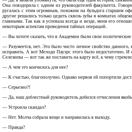
Она повздорила с одним из руководителей факультета. Говори
ругалась с этим огромным, похожим на бульдога старшим офи
другие решались только цедить сквозь зубы в комнатах общеж
главными. Так как я успевала всегда и везде, меня его отнош
некоторым аспектам проведения тайных операций.
— Вы хотите сказать, что в Академии были свои политические
— Разумеется, нет. Это было чисто личное свойство данного, 
исправить. А вот Мелоди Пауэрс этого было недостаточно. И о
Селезнева — вот так же поставить на карту всё, к чему стремл
— А чем это кончилось для нее?
— К счастью, благополучно. Однако нервов ей попортили дост
— Серьезно?!
— Да, наш доблестный руководитель добился отчисления якобы 
— Устроила скандал?
— Нет. Молча собрала вещи и направилась к выходу.
— Правда?