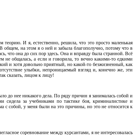
м теорию. И я, естественно, решила, что это просто маленькая
 В общем, на этом я о ней и забыла благополучно, потому что в
сь, что она до сих пор здесь. Она и вправду была странной. Всё
м не общалась, а если и говорила, то вечно какими-то едкими
зкий и хотя довольно приятный, но какой-то безжизненный, как
отсутствие улыбки, непроницаемый взгляд и, конечно же, эти
ак сказать, лицом к лицу!
ыло до нее никакого дела. По ряду причин я занималась собой и
ми сидела за учебниками по тактике боя, криминалистике и
ма с собой, у меня были на это причины, но это не относится к
 негласное соревнование между курсантами, я не интересовалась