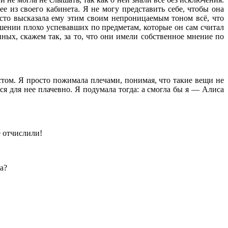
е из своего кабинета. Я не могу представить себе, чтобы она
осто высказала ему этим своим непроницаемым тоном всё, что
ошении плохо успевавших по предметам, которые он сам считал
нных, скажем так, за то, что они имели собственное мнение по
астом. Я просто пожимала плечами, понимая, что такие вещи не
ся для нее плачевно. Я подумала тогда: а смогла бы я — Алиса
.
е отчислили!
а?