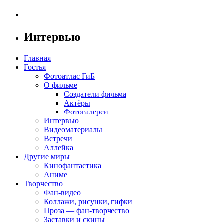
Интервью
Главная
Гостья
Фотоатлас ГиБ
О фильме
Создатели фильма
Актёры
Фотогалереи
Интервью
Видеоматериалы
Встречи
Аллейка
Другие миры
Кинофантастика
Аниме
Творчество
Фан-видео
Коллажи, рисунки, гифки
Проза — фан-творчество
Заставки и скины