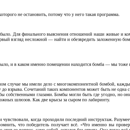
которого не остановить, потому что у него такая программа.
 и было. Для финального выяснения отношений наши живые и к
рвый взгляд несложной — найти и обезвредить заложенную бомбу
 было, и в каком именно помещении находится бомба — мы тоже 
нном случае мы имели дело с многокомпонентной бомбой, кажды
у до взрыва. Сочетаний таких компонентов может быть не одна с
ы собственными глазами. Бомбы могли быть где угодно, но они 
ожных шлюзов. Как две крысы за сыром по лабиринту.
 чувствовали, когда проходили последний инструктаж. Разумеет
апомнить, что победитель получает всё. «Что именно вы пров
этот ее вопрос, само собой, остался без ответа. Она тогда всё 