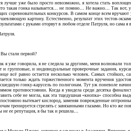
хотя лучше уже было просто невозможно, я хотела стать воплощ
, что такая гонка называется… не помню… Не важно… Так вот, 
бщих соревновательных конкурсов. В самом конце всем вручают у
душевляющую картину. Естественно, результат этих тестов-экзам
результатами с руками оторвут в любом отделе Патруля, но сама 
Патруля.
 Вы стали первой?
к я уже говорила, я не следила за другими, меня волновали толь
 и групповые, и индивидуальные проверочные задания, курсан
конце всё равно остается несколько человек. Самых стойких, с
ается только ждать торжественного момента вручения удосто
сшедшую гонку-карусель по полигонам. Тут уж поневоле начин
рямом противостоянии. Когда я увидела среди десятка финалист
дставить себе не могла, как эта тщедушная «кнопка» способна в
о постоянно вытекает кислород, заменяя поврежденные оптронные
ночам тренируется стрелять с завязанными глазами. Но кто же по
бы не ее репутация, я бы так и решила…
ая с Мелоди Пауэрс, которую я слышала в Академии. Впрочем, я и