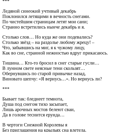
***
Ледяной синеокий учтивый декабрь
Поклонился летящими в вечность снегами.
По чистейшим страницам летят мои сани;
Странно встретились нынче декабрь и я.
Столько слов… Но куда же они подевались?
Столько звёзд – на раздолье любому жрецу! –
Что, забывшись на миг, я к чужому лицу,
Как во сне, странной нежностью вдруг прикасаюсь.
Тишина… Кто-то бросил в снег старые гусли…
В лунном свете неясные тени скользят…
Обернувшись по старой привычке назад,
Виновато шепчу: «Я вернусь…». Но вернусь ли?
***
Бывает так: бледнеет темнота,
Душа под снегом тихо засыпает,
Лишь арочных мостов белеют сваи,
Да в голове теснится ерунда…
В чертоги Снежной Королевы я
Без приглашения на крыльях сна влетела.