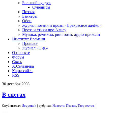
Большой сундук
Сувениры
Поэзия
Баннеры
Обои
Журнал поэзии и прозы «Прекрасное далёко»
Проза и стихи про Алису
Музыка, ремиксы, рингтоны, аудио-приколы
Институт Времени
Прошлое
Журнал «С.ф.»
О проекте
Форум
Связь
А.Селезнёва
Карта сайта
RSS
30
декабря
2008
В снегах
Опубликовал:
Sovyonok
| рубрики:
Новости
,
Поэзия
,
Творчество
|