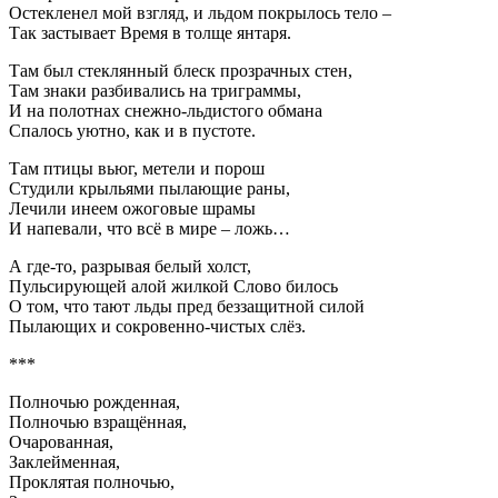
Остекленел мой взгляд, и льдом покрылось тело –
Так застывает Время в толще янтаря.
Там был стеклянный блеск прозрачных стен,
Там знаки разбивались на триграммы,
И на полотнах снежно-льдистого обмана
Спалось уютно, как и в пустоте.
Там птицы вьюг, метели и порош
Студили крыльями пылающие раны,
Лечили инеем ожоговые шрамы
И напевали, что всё в мире – ложь…
А где-то, разрывая белый холст,
Пульсирующей алой жилкой Слово билось
О том, что тают льды пред беззащитной силой
Пылающих и сокровенно-чистых слёз.
***
Полночью рожденная,
Полночью взращённая,
Очарованная,
Заклейменная,
Проклятая полночью,