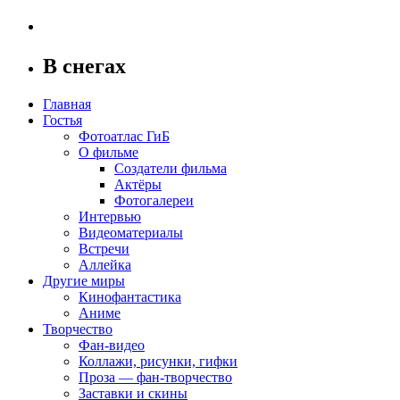
В снегах
Главная
Гостья
Фотоатлас ГиБ
О фильме
Создатели фильма
Актёры
Фотогалереи
Интервью
Видеоматериалы
Встречи
Аллейка
Другие миры
Кинофантастика
Аниме
Творчество
Фан-видео
Коллажи, рисунки, гифки
Проза — фан-творчество
Заставки и скины