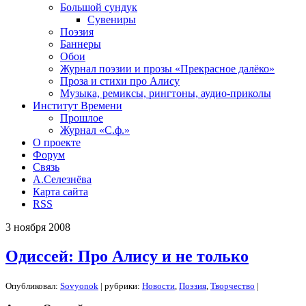
Большой сундук
Сувениры
Поэзия
Баннеры
Обои
Журнал поэзии и прозы «Прекрасное далёко»
Проза и стихи про Алису
Музыка, ремиксы, рингтоны, аудио-приколы
Институт Времени
Прошлое
Журнал «С.ф.»
О проекте
Форум
Связь
А.Селезнёва
Карта сайта
RSS
3
ноября
2008
Одиссей: Про Алису и не только
Опубликовал:
Sovyonok
| рубрики:
Новости
,
Поэзия
,
Творчество
|