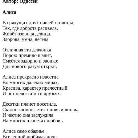
Автор: Одиссей
Алиса
В грядущих днях нашей столицы,
Тех, где доброта расцвела,
Живёт озорная девица.
Здорова, умна, весела.
Отличная эта девчонка
Порою премило шалит,
Смеётся задорно и звонко;
Для нового разум открыт.
Алиса прекрасно известна
Во многих далёких мирах.
Красива, характер прелестный
И нет недостатка в друзьях.
Десятки планет посетила,
Сквозь космос летит вновь и вновь.
И честно она заслужила
На многих планетах любовь.
Алиса само обаянье,
Вселенной любимая дочь.