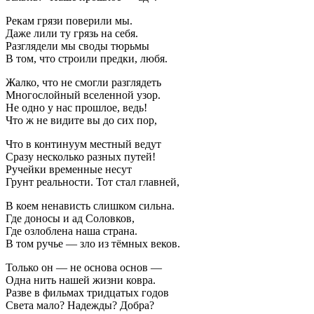
Рекам грязи поверили мы.
Даже лили ту грязь на себя.
Разглядели мы своды тюрьмы
В том, что строили предки, любя.
Жалко, что не смогли разглядеть
Многослойный вселенной узор.
Не одно у нас прошлое, ведь!
Что ж не видите вы до сих пор,
Что в континуум местный ведут
Сразу несколько разных путей!
Ручейки временные несут
Грунт реальности. Тот стал главней,
В коем ненависть слишком сильна.
Где доносы и ад Соловков,
Где озлоблена наша страна.
В том ручье — зло из тёмных веков.
Только он — не основа основ —
Одна нить нашей жизни ковра.
Разве в фильмах тридцатых годов
Света мало? Надежды? Добра?