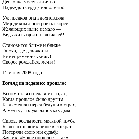
Девчонка умеет отлично
Надеждой сердца наполнять!
Уж предков она вдохновляла
Мир дивный построить скорей.
Желающих ныне немало —
Ведь жить где-то надо же ей!
Становится ближе и ближе,
Эпоха, где девочка та.
Её непременно увижу!
Скорее рождайся, мечта!
15 июня 2008 года.
Взгляд на недавнее прошлое
Вспомнил я о недавних годах,
Когда прошлое было другим.
Был смешон перед будущим страх,
А мечты, что умчались как дым
Сквозь реальности мрачной трубу,
Были нынешних чище в стократ.
Потеряли свою мы судьбу,
Заявив: «Наше прошлое — ад».