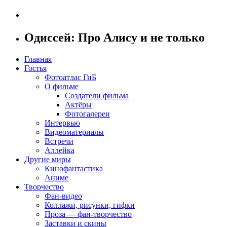
Одиссей: Про Алису и не только
Главная
Гостья
Фотоатлас ГиБ
О фильме
Создатели фильма
Актёры
Фотогалереи
Интервью
Видеоматериалы
Встречи
Аллейка
Другие миры
Кинофантастика
Аниме
Творчество
Фан-видео
Коллажи, рисунки, гифки
Проза — фан-творчество
Заставки и скины