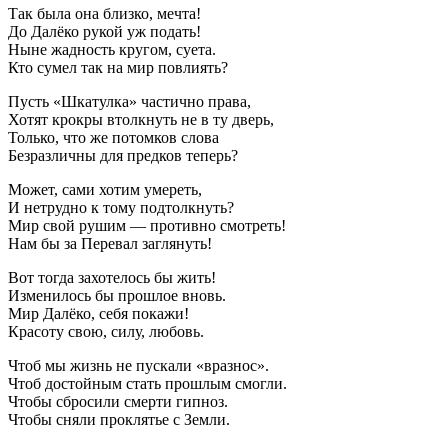
Так была она близко, мечта!
До Далёко рукой уж подать!
Ныне жадность кругом, суета.
Кто сумел так на мир повлиять?
Пусть «Шкатулка» частично права,
Хотят крокры втолкнуть не в ту дверь,
Только, что же потомков слова
Безразличны для предков теперь?
Может, сами хотим умереть,
И нетрудно к тому подтолкнуть?
Мир свой рушим — противно смотреть!
Нам бы за Перевал заглянуть!
Вот тогда захотелось бы жить!
Изменилось бы прошлое вновь.
Мир Далёко, себя покажи!
Красоту свою, силу, любовь.
Чтоб мы жизнь не пускали «вразнос».
Чтоб достойным стать прошлым смогли.
Чтобы сбросили смерти гипноз.
Чтобы сняли проклятье с Земли.