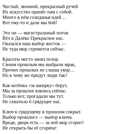
Чистый, звонкий, прекрасный ручей
Их искусство принёс нам с собой.
Много в нём созиданья идей…
Вот ему-то и дали мы бой!
Это он — магистральный поток
Вёл в Далёко Прекрасное нас.
Оказался наш выбор жесток —
Не туда мир стремится сейчас.
Красоты место занял позор.
Своим прошлым мы выбрали мрак,
Прочих прошлых не слыша укор…
Но к чему же придут люди так?
Как котёнка «за шкирку» берут,
Мы за прошлое взялись сейчас.
Только вот, прогадали мы тут.
Не схватило б грядущее нас.
Ключ к грядущему в прошлом сокрыт.
Выбор прошлого — выбор ключа.
Вроде, дверь есть — за ней мир сгорит!
Не открыть бы её сгоряча!