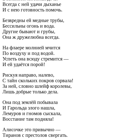
Всегда с ней удачи дыханье
И с нею готовность помочь.
Безвредны ей медные трубы,
Бессильны огонь и вода.
Другие бывают и грубы,
Она ж дружелюбна всегда.
На флаере молнией мчится
По воздуху и под водой.
Успеть она всюду стремится —
И ей удаётся порой!
Рискуя направо, налево,
С тайн скольких покров сорвала!
За ней, словно шлейф королевы,
Лишь добрые только дела.
Она под землёй побывала
И Гарольда злого нашла,
Лемуров и гномов сыскала,
Восстание там подняла!
Алисочке это привычно —
Тиранов с престолов свергать.