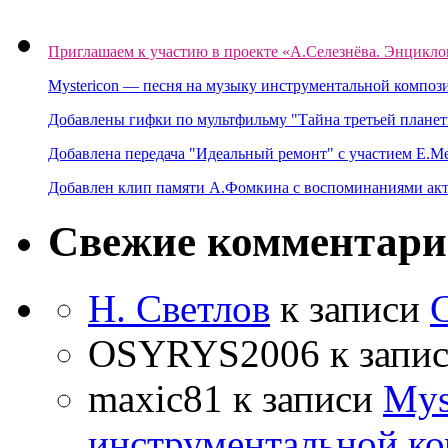
Приглашаем к участию в проекте «А.Селезнёва. Энцикло
Mystericon — песня на музыку инструментальной композ
Добавлены гифки по мультфильму "Тайна третьей планет
Добавлена передача "Идеальный ремонт" с участием Е.М
Добавлен клип памяти А.Фомкина с воспоминаниями акт
Свежие комментар
Н. Светлов
к записи
OSYRYS2006
к запи
maxic81
к записи
Mys
инструментальной ко