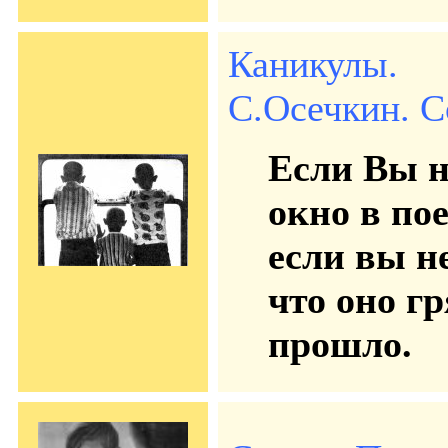
Каникулы.
С.Осечкин. Со
Если Вы н
окно в пое
если вы н
что оно г
прошло.