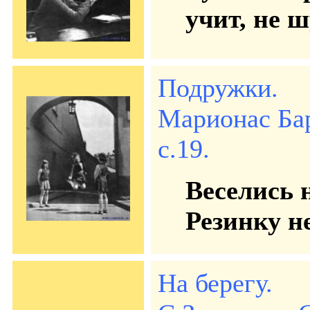
учит, не ш
Подружки.
Марионас Бар
с.19.
Веселись 
Резинку не
На берегу.