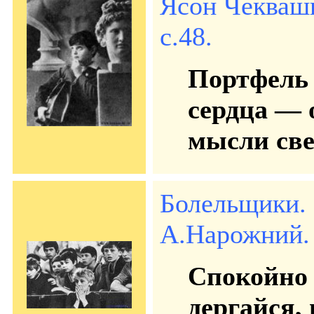
Ясон Чеквашв
с.48.
Портфель 
сердца — 
мысли све
Болельщики.
А.Нарожний. 
Спокойно 
дергайся,