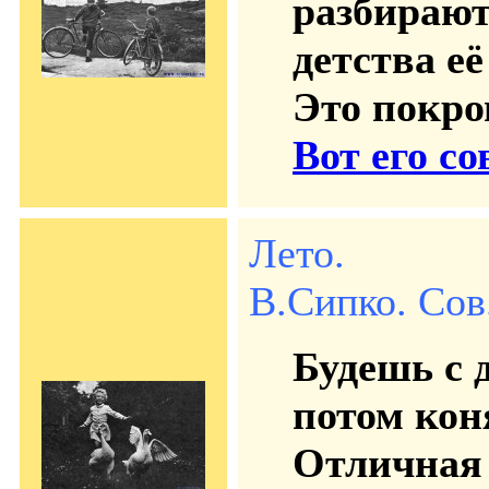
разбирают
детства е
Это покро
Вот его с
Лето.
В.Сипко. Сов.
Будешь с 
потом кон
Отличная