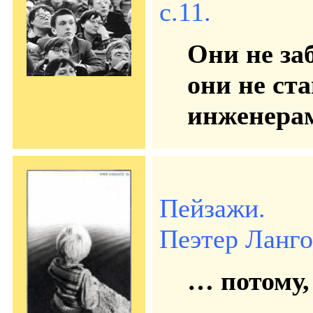
с.11.
Они не заб
они не ст
инженер
Пейзажи.
Пеэтер Лангов
… потому,