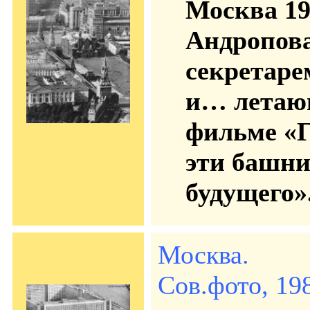
Москва 19
Андропова
секретаре
и… летаю
фильме «Г
эти башни
будущего»
Москва.
Сов.фото, 198