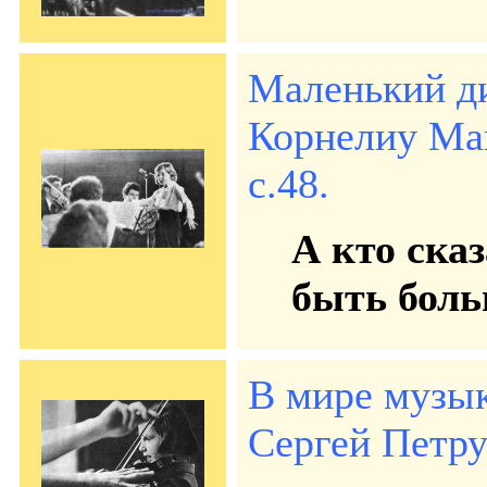
Маленький д
Корнелиу Мак
с.48.
А кто ска
быть бол
В мире музы
Сергей Петрух