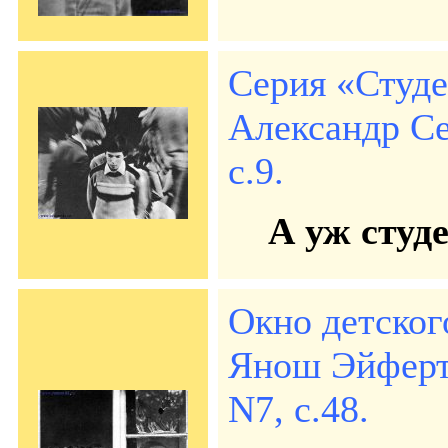
Серия «Студ
Александр Се
с.9.
А уж студ
Окно детског
Янош Эйферт 
N7, с.48.