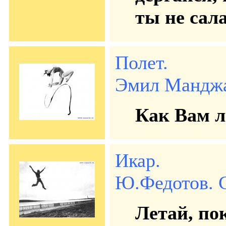
ты не сала
Полет.
Эмил Манджар
Как Вам 
Икар.
Ю.Федотов. С
Летай, по