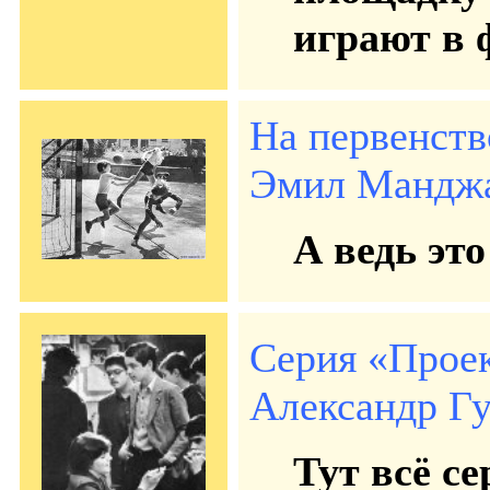
играют в 
На первенств
Эмил Манджар
А ведь эт
Серия «Проек
Александр Гу
Тут всё с