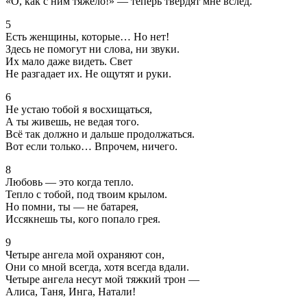
«О, как с ним тяжело!» — теперь твердят мне вслед.
5
Есть женщины, которые… Но нет!
Здесь не помогут ни слова, ни звуки.
Их мало даже видеть. Свет
Не разгадает их. Не ощутят и руки.
6
Не устаю тобой я восхищаться,
А ты живешь, не ведая того.
Всё так должно и дальше продолжаться.
Вот если только… Впрочем, ничего.
8
Любовь — это когда тепло.
Тепло с тобой, под твоим крылом.
Но помни, ты — не батарея,
Иссякнешь ты, кого попало грея.
9
Четыре ангела мой охраняют сон,
Они со мной всегда, хотя всегда вдали.
Четыре ангела несут мой тяжкий трон —
Алиса, Таня, Инга, Натали!