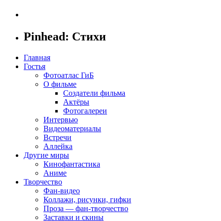
Pinhead: Стихи
Главная
Гостья
Фотоатлас ГиБ
О фильме
Создатели фильма
Актёры
Фотогалереи
Интервью
Видеоматериалы
Встречи
Аллейка
Другие миры
Кинофантастика
Аниме
Творчество
Фан-видео
Коллажи, рисунки, гифки
Проза — фан-творчество
Заставки и скины