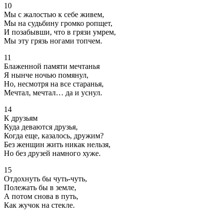
10
Мы с жалостью к себе живем,
Мы на судьбину громко ропщет,
И позабывши, что в грязи умрем,
Мы эту грязь ногами топчем.
11
Блаженной памяти мечтанья
Я нынче ночью помянул,
Но, несмотря на все старанья,
Мечтал, мечтал… да и уснул.
14
К друзьям
Куда деваются друзья,
Когда еще, казалось, дружим?
Без женщин жить никак нельзя,
Но без друзей намного хуже.
15
Отдохнуть бы чуть-чуть,
Полежать бы в земле,
А потом снова в путь,
Как жучок на стекле.