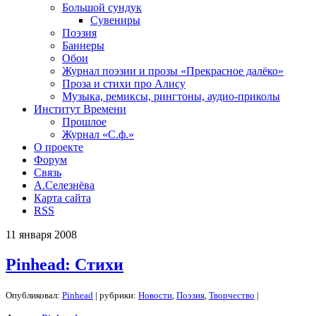
Большой сундук
Сувениры
Поэзия
Баннеры
Обои
Журнал поэзии и прозы «Прекрасное далёко»
Проза и стихи про Алису
Музыка, ремиксы, рингтоны, аудио-приколы
Институт Времени
Прошлое
Журнал «С.ф.»
О проекте
Форум
Связь
А.Селезнёва
Карта сайта
RSS
11
января
2008
Pinhead: Стихи
Опубликовал:
Pinhead
| рубрики:
Новости
,
Поэзия
,
Творчество
|