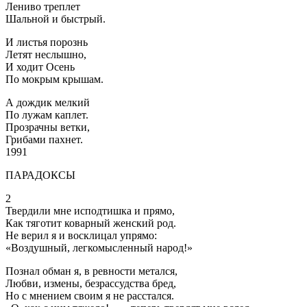
Лениво треплет
Шальной и быстрый.
И листья порознь
Летят неслышно,
И ходит Осень
По мокрым крышам.
А дождик мелкий
По лужам каплет.
Прозрачны ветки,
Грибами пахнет.
1991
ПАРАДОКСЫ
2
Твердили мне исподтишка и прямо,
Как тяготит коварный женский род.
Не верил я и восклицал упрямо:
«Воздушный, легкомысленный народ!»
Познал обман я, в ревности метался,
Любви, измены, безрассудства бред,
Но с мнением своим я не расстался.