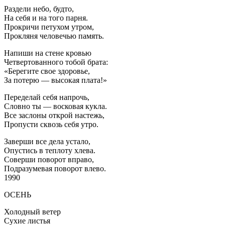
Раздели небо, будто,
На себя и на того парня.
Прокричи петухом утром,
Прокляня человечью память.
Напиши на стене кровью
Четвертованного тобой брата:
«Берегите свое здоровье,
За потерю — высокая плата!»
Переделай себя напрочь,
Словно ты — восковая кукла.
Все заслоны открой настежь,
Пропусти сквозь себя утро.
Заверши все дела устало,
Опустись в теплоту хлева.
Соверши поворот вправо,
Подразумевая поворот влево.
1990
ОСЕНЬ
Холодный ветер
Сухие листья