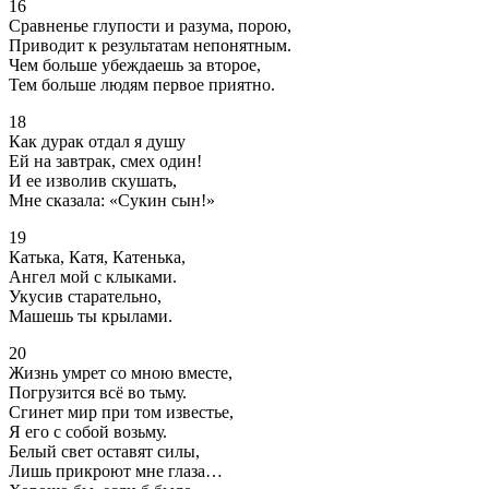
16
Сравненье глупости и разума, порою,
Приводит к результатам непонятным.
Чем больше убеждаешь за второе,
Тем больше людям первое приятно.
18
Как дурак отдал я душу
Ей на завтрак, смех один!
И ее изволив скушать,
Мне сказала: «Сукин сын!»
19
Катька, Катя, Катенька,
Ангел мой с клыками.
Укусив старательно,
Машешь ты крылами.
20
Жизнь умрет со мною вместе,
Погрузится всё во тьму.
Сгинет мир при том известье,
Я его с собой возьму.
Белый свет оставят силы,
Лишь прикроют мне глаза…