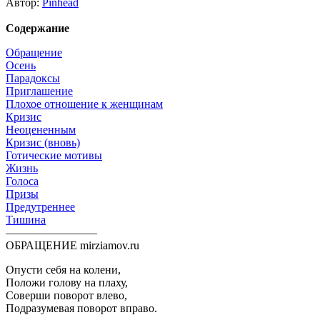
Автор:
Pinhead
Содержание
Обращение
Осень
Парадоксы
Приглашение
Плохое отношение к женщинам
Кризис
Неоцененным
Кризис (вновь)
Готические мотивы
Жизнь
Голоса
Призы
Предутреннее
Тишина
————————
ОБРАЩЕНИЕ
mirziamov.ru
Опусти себя на колени,
Положи голову на плаху,
Соверши поворот влево,
Подразумевая поворот вправо.