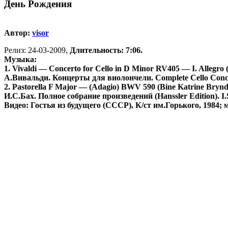
День Рождения
Автор:
visor
Релиз: 24-03-2009,
Длительность: 7:06.
Музыка:
1. Vivaldi — Concerto for Cello in D Minor RV405 — I. Allegr
А.Вивальди. Концерты для виолончели. Complete Cello Concer
2. Pastorella F Major — (Adagio) BWV 590 (Bine Katrine Brynd
И.С.Бах. Полное собрание произведений (Hanssler Edition). I.
Видео: Гостья из будущего (СССР), К/ст им.Горького, 1984;