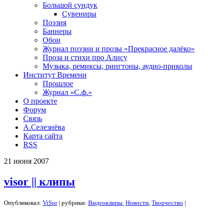
Большой сундук
Сувениры
Поэзия
Баннеры
Обои
Журнал поэзии и прозы «Прекрасное далёко»
Проза и стихи про Алису
Музыка, ремиксы, рингтоны, аудио-приколы
Институт Времени
Прошлое
Журнал «С.ф.»
О проекте
Форум
Связь
А.Селезнёва
Карта сайта
RSS
21
июня
2007
visor || клипы
Опубликовал:
ViSor
| рубрики:
Видеоклипы
,
Новости
,
Творчество
|