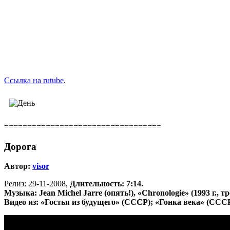
Ссылка на rutube
.
==================================
Дорога
Автор:
visor
Релиз: 29-11-2008,
Длительность: 7:14.
Музыка: Jean Michel Jarre (опять!), «Chronologie» (1993 г., тр
Видео из: «Гостья из будущего» (СССР); «Гонка века» (СССР)