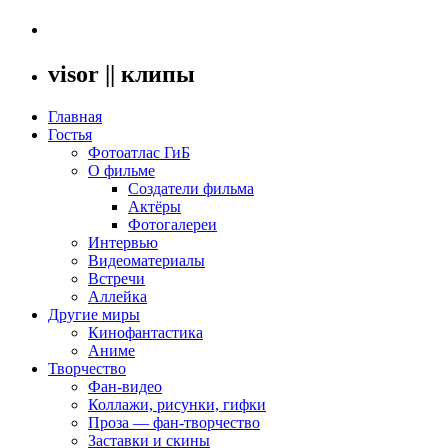
visor || клипы
Главная
Гостья
Фотоатлас ГиБ
О фильме
Создатели фильма
Актёры
Фотогалереи
Интервью
Видеоматериалы
Встречи
Аллейка
Другие миры
Кинофантастика
Аниме
Творчество
Фан-видео
Коллажи, рисунки, гифки
Проза — фан-творчество
Заставки и скины