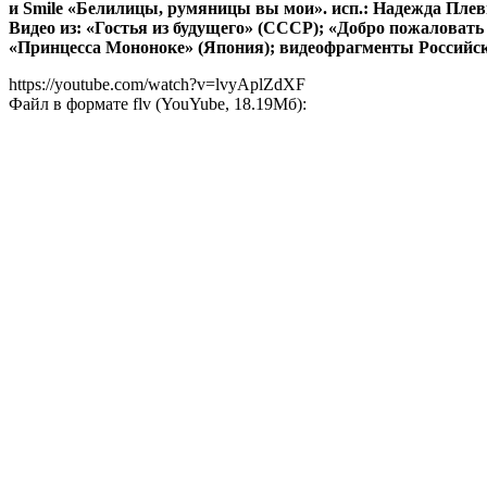
и Smile «Белилицы, румяницы вы мои». исп.: Надежда Плеви
Видео из: «Гостья из будущего» (СССР); «Добро пожаловат
«Принцесса Мононоке» (Япония); видеофрагменты Российск
https://youtube.com/watch?v=lvyAplZdXF
Файл в формате flv (YouYube, 18.19Мб):