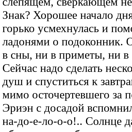
слепящем, сверкающем н
Знак? Хорошее начало дн
горько усмехнулась и пом
ладонями о подоконник. О
в сны, ни в приметы, ни в
Сейчас надо сделать неск
душ и спуститься к завтр
мимо осточертевшего за п
Эриэн с досадой вспомнила
на-до-е-ло-о-о!.. Солнце 