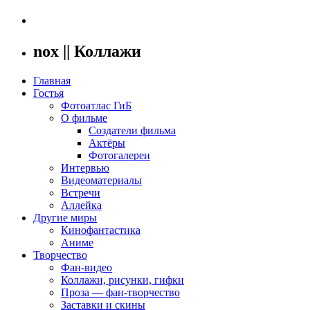
nox || Коллажи
Главная
Гостья
Фотоатлас ГиБ
О фильме
Создатели фильма
Актёры
Фотогалереи
Интервью
Видеоматериалы
Встречи
Аллейка
Другие миры
Кинофантастика
Аниме
Творчество
Фан-видео
Коллажи, рисунки, гифки
Проза — фан-творчество
Заставки и скины