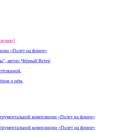
педия»!
иции «Полет на флипе»
ы", автор: Чёрный Ветер
етёлкиной.
ёров о нём.
струментальной композиции «Полет на флипе»
струментальной композиции «Полет на флипе»