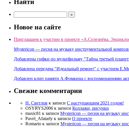
Найти
Новое на сайте
Приглашаем к участию в проекте «А.Селезнёва. Энцикло
Mystericon — песня на музыку инструментальной композ
Добавлены гифки по мультфильму "Тайна третьей планет
Добавлена передача "Идеальный ремонт" с участием Е.М
Добавлен клип памяти А.Фомкина с воспоминаниями акт
Свежие комментарии
Н. Светлов
к записи
C наступающим 2021 годом!
OSYRYS2006
к записи
Коллажи, рисунки
maxic81
к записи
Mystericon — песня на музыку ин
Pavel_Afatarly
к записи
О проекте
Romario
к записи
Mystericon — песня на музыку ин