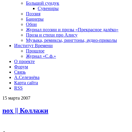
Большой сундук
Сувениры
Поэзия
Баннеры
Обои
Журнал поэзии и прозы «Прекрасное далёко»
Проза и стихи про Алису
Музыка, ремиксы, рингтоны, аудио-приколы
Институт Времени
Прошлое
Журнал «С.ф.»
О проекте
Форум
Связь
А.Селезнёва
Карта сайта
RSS
15
марта
2007
nox || Коллажи