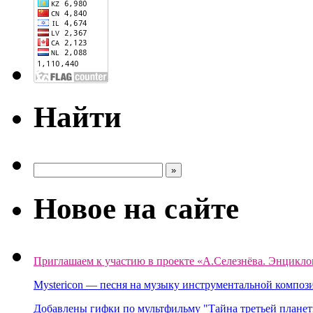
Найти
Новое на сайте
Приглашаем к участию в проекте «А.Селезнёва. Энцикло
Mystericon — песня на музыку инструментальной композ
Добавлены гифки по мультфильму "Тайна третьей планет