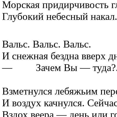
Морская придирчивость г
Глубокий небесный накал
Вальс. Вальс. Вальс.
И снежная бездна вверх д
— Зачем Вы — туда?
Белый
Взметнулся лебяжьим пер
И воздух качнулся. Сейча
Вздох веера — день или г