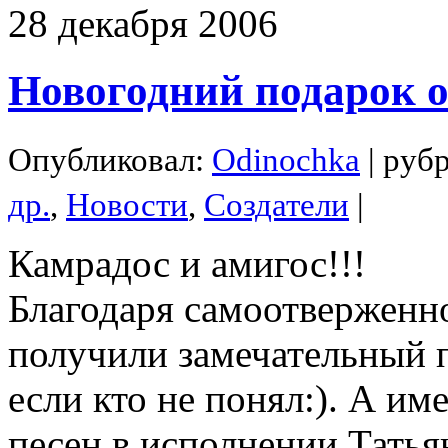
28
декабря
2006
Новогодний подарок 
Опубликовал:
Odinochka
| руб
др.
,
Новости
,
Создатели
|
Камрадос и амигос!!!
Благодаря самоотверженн
получили замечательный п
если кто не понял:). А и
песен в исполнении Татья