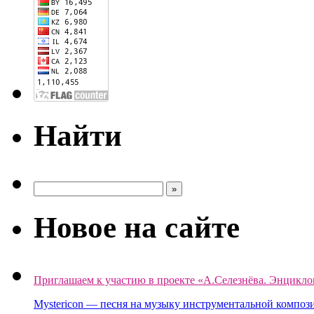
Найти
Новое на сайте
Приглашаем к участию в проекте «А.Селезнёва. Энцикло
Mystericon — песня на музыку инструментальной композ