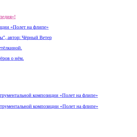
педия»!
иции «Полет на флипе»
ы", автор: Чёрный Ветер
етёлкиной.
ёров о нём.
струментальной композиции «Полет на флипе»
струментальной композиции «Полет на флипе»