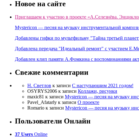
Новое на сайте
Приглашаем к участию в проекте «А.Селезнёва. Энцикло
Mystericon — песня на музыку инструментальной композ
Добавлены гифки по мультфильму "Тайна третьей планет
Добавлена передача "Идеальный ремонт" с участием Е.М
Добавлен клип памяти А.Фомкина с воспоминаниями акт
Свежие комментарии
Н. Светлов
к записи
C наступающим 2021 годом!
OSYRYS2006
к записи
Коллажи, рисунки
maxic81
к записи
Mystericon — песня на музыку ин
Pavel_Afatarly
к записи
О проекте
Romario
к записи
Mystericon — песня на музыку ин
Пользователи Онлайн
37 Users
Online