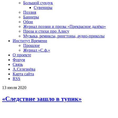
Большой сундук
Сувениры
Поэзия
Баннеры
Обои
Журнал поэзии и прозы «Прекрасное далёко»
Проза и стихи про Алису
Музыка, ремиксы, рингтоны, аудио-приколы
Институт Времени
Прошлое
Журнал «С.ф.»
О проекте
Форум
Связь
А.Селезнёва
Карта сайта
RSS
13
июля
2020
«Следствие зашло в тупик»