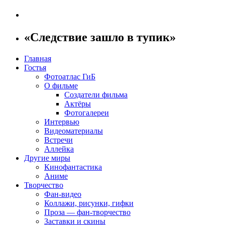
«Следствие зашло в тупик»
Главная
Гостья
Фотоатлас ГиБ
О фильме
Создатели фильма
Актёры
Фотогалереи
Интервью
Видеоматериалы
Встречи
Аллейка
Другие миры
Кинофантастика
Аниме
Творчество
Фан-видео
Коллажи, рисунки, гифки
Проза — фан-творчество
Заставки и скины