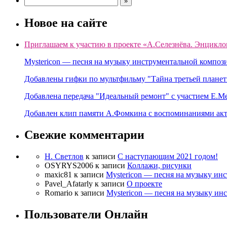
Новое на сайте
Приглашаем к участию в проекте «А.Селезнёва. Энцикло
Mystericon — песня на музыку инструментальной композ
Добавлены гифки по мультфильму "Тайна третьей планет
Добавлена передача "Идеальный ремонт" с участием Е.М
Добавлен клип памяти А.Фомкина с воспоминаниями акт
Свежие комментарии
Н. Светлов
к записи
C наступающим 2021 годом!
OSYRYS2006
к записи
Коллажи, рисунки
maxic81
к записи
Mystericon — песня на музыку ин
Pavel_Afatarly
к записи
О проекте
Romario
к записи
Mystericon — песня на музыку ин
Пользователи Онлайн