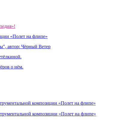
педия»!
иции «Полет на флипе»
ы", автор: Чёрный Ветер
етёлкиной.
ёров о нём.
струментальной композиции «Полет на флипе»
струментальной композиции «Полет на флипе»