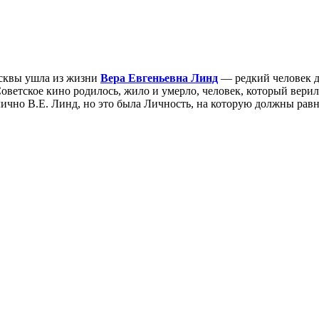
Москвы ушла из жизни
Вера Евгеньевна Линд
— редкий человек д
оветское кино родилось, жило и умерло, человек, который верил 
лично В.Е. Линд, но это была Личность, на которую должны равн