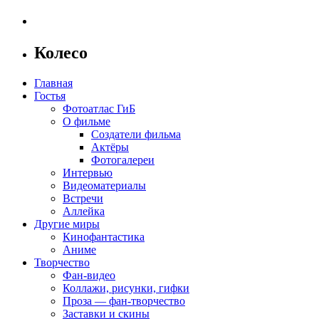
Колесо
Главная
Гостья
Фотоатлас ГиБ
О фильме
Создатели фильма
Актёры
Фотогалереи
Интервью
Видеоматериалы
Встречи
Аллейка
Другие миры
Кинофантастика
Аниме
Творчество
Фан-видео
Коллажи, рисунки, гифки
Проза — фан-творчество
Заставки и скины