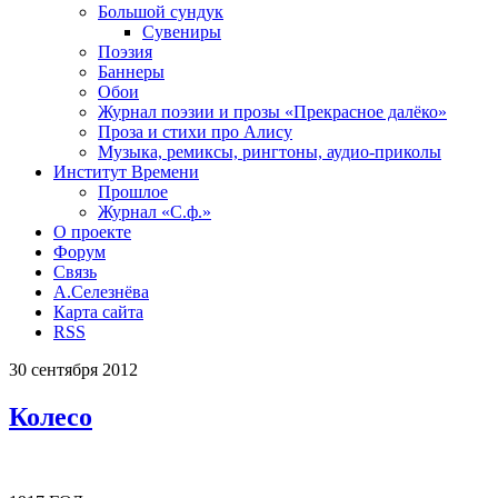
Большой сундук
Сувениры
Поэзия
Баннеры
Обои
Журнал поэзии и прозы «Прекрасное далёко»
Проза и стихи про Алису
Музыка, ремиксы, рингтоны, аудио-приколы
Институт Времени
Прошлое
Журнал «С.ф.»
О проекте
Форум
Связь
А.Селезнёва
Карта сайта
RSS
30
сентября
2012
Колесо